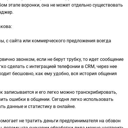
бом этапе воронки, она не может отдельно существовать
нджер.
акова:
ы, с сайта или коммерческого предложения всегда
вично звонком, если не берут трубку, то идет сообщение
гко сделать с интеграцией телефонии в CRM, через нее
одит бесшовно, как ему удобно, вся история общения
нок записывается и его легко можно транскрибировать,
вить ошибки в общении. Сегодня легко использовать
ть данные и статистику в онлайне.
омогает не тратить деньги предпринимателя на обзвон
ы, потому что сценарии обработки лида можно настроить