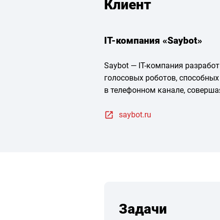
Клиент
IT-компания «Saybot»
Saybot — IT-компания разрабо
голосовых роботов, способны
в телефонном канале, соверша
saybot.ru
Задачи