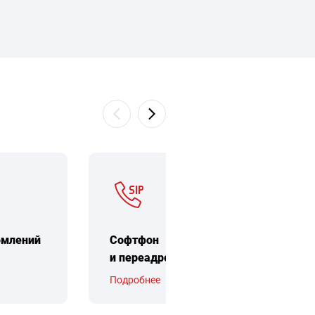
омлений
Софтфон
и переадресация SIP
Подробнее