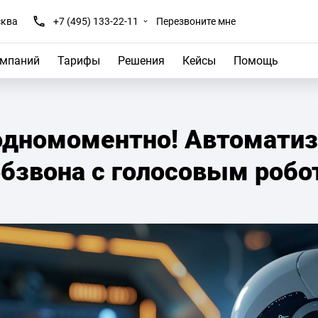
ква
+7 (495) 133-22-11
Перезвоните мне
омпаний
Тарифы
Решения
Кейсы
Помощь
одномоментно! Автомати
бзвона с голосовым робо