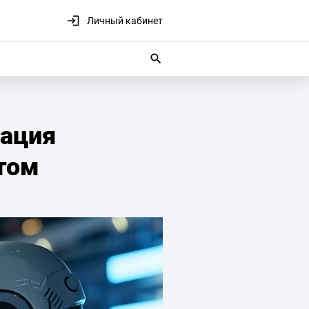
Личный кабинет
зация
том