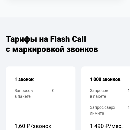
Тарифы на Flash Call
с маркировкой звонков
1 звонок
1 000 звонков
Запросов
0
Запросов
1
в пакете
в пакете
Запрос сверх
1
лимита
1,60 ₽/звонок
1 490 ₽/мес.