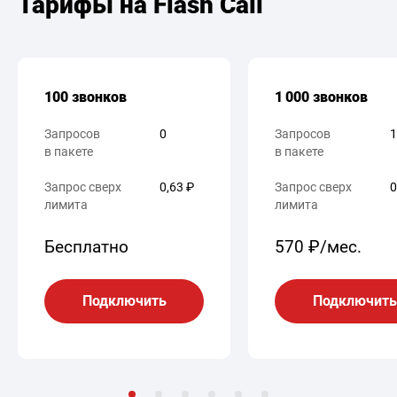
Тарифы на Flash Call
100 звонков
1 000 звонков
Запросов
0
Запросов
1
в пакете
в пакете
Запрос сверх
0,63 ₽
Запрос сверх
0
лимита
лимита
Бесплатно
570 ₽/мес.
Подключить
Подключить