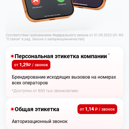
Соответствие требованиям Федерального закона от 01.09.2025 (41 ФЗ
"О связи" в ред. Закона о кибермошенничестве)
*
Персональная этикетка компании
1,29
от
₽ / звонок
Брендирование исходящих вызовов на номерах
всех операторов
*Доступно от 800 тыс звонков/мес
Общая этикетка
1,14
от
₽ / звонок
Авторизационный звонок