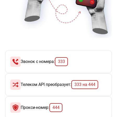
Звонок с номера:
333
Телеком АPI преобразует:
333 на 444
Прокси-номер:
444