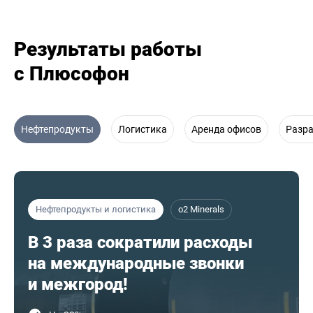
Результаты работы
с Плюсофон
Нефтепродукты
Логистика
Аренда офисов
Разр
Нефтепродукты и логистика
o2 Minerals
В 3 раза сократили расходы
на международные звонки
и межгород!