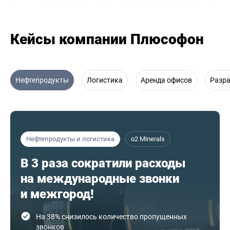
Кейсы компании Плюсофон
Нефтепродукты
Логистика
Аренда офисов
Разр
Нефтепродукты и логистика
o2 Minerals
В 3 раза сократили расходы
на международные звонки
и межгород!
На 38% снизилось количество пропущенных
звонков