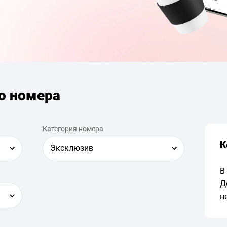
о номера
Категория номера
К
Эксклюзив
В
Д
н