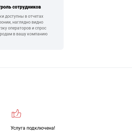
троль сотрудников
ки доступны в отчетах
фонии, наглядно видно
узку операторов и спрос
ородам в вашу компанию
Услуга подключена!