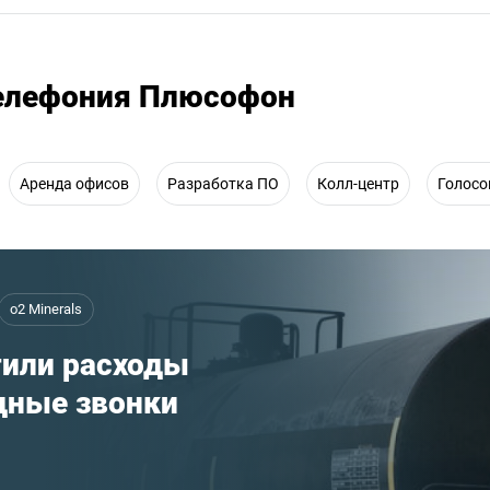
телефония Плюсофон
Аренда офисов
Разработка ПО
Колл-центр
Голосо
o2 Minerals
тили расходы
дные звонки