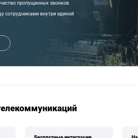
ичество пропущенных звонков
ду сотрудниками внутри единой
 телекоммуникаций
Бесплатные интеграции
На