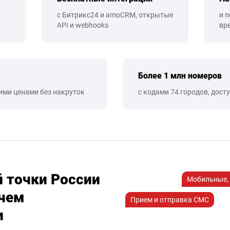
с Битрикс24 и amoCRM, открытые
и 
API и webhooks
вр
Более 1 млн номеров
ими ценами без накруток
с кодами 74 городов, дост
й точки России
Мобильные, 
 чем
Прием и отправка СМС
и