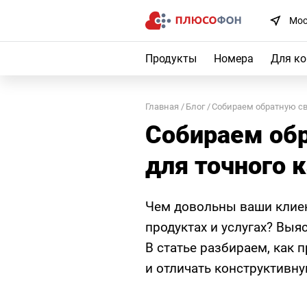
Мос
Продукты
Номера
Для к
Главная
Блог
Собираем обратную св
Собираем обр
для точного 
Чем довольны ваши клиен
продуктах и услугах? Выя
В статье разбираем, как 
и отличать конструктивну