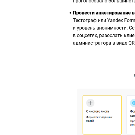
проголосовало большинств
Провести анкетирование в
Тестограф или Yandex For
и уровень анонимности. Сс
в соцсетях, разослать кли
администратора в виде QR