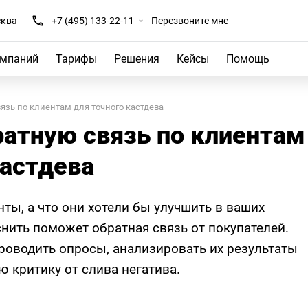
ква
+7 (495) 133-22-11
Перезвоните мне
омпаний
Тарифы
Решения
Кейсы
Помощь
язь по клиентам для точного кастдева
атную связь по клиентам
кастдева
ты, а что они хотели бы улучшить в ваших
снить поможет обратная связь от покупателей.
проводить опросы, анализировать их результаты
ю критику от слива негатива.