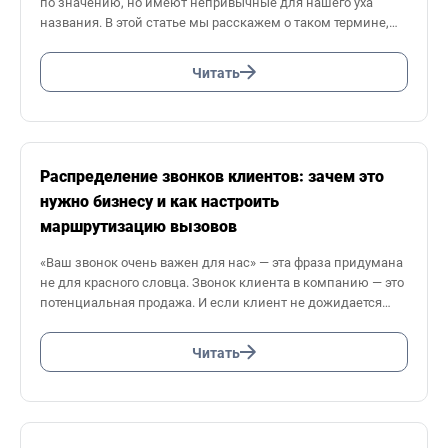
по значению, но имеют непривычные для нашего уха
названия. В этой статье мы расскажем о таком термине,
как лидогенерация.
Читать
Распределение звонков клиентов: зачем это
нужно бизнесу и как настроить
маршрутизацию вызовов
«Ваш звонок очень важен для нас» — эта фраза придумана
не для красного словца. Звонок клиента в компанию — это
потенциальная продажа. И если клиент не дожидается
ответа оператора, звонок считается потерянным, а значит
возможность продать товар или услугу упущена.
Читать
Избежать подобной ситуации помогает функция
распределения звонков, доступная в облачной АТС.