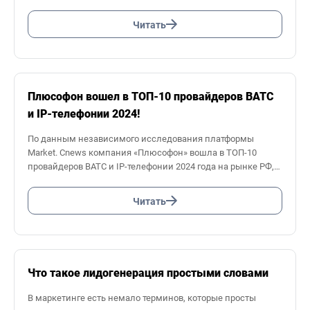
в зависимости от сферы и масштабов, но самый простой
и наглядный — коэффициент ROI. В статье мы расскажем
Читать
о нем подробнее.
Плюсофон вошел в ТОП-10 провайдеров ВАТС
и IP-телефонии 2024!
По данным независимого исследования платформы
Market. Cnews компания «Плюсофон» вошла в ТОП-10
провайдеров ВАТС и IP-телефонии 2024 года на рынке РФ,
по ряду параметров обогнав более именитых конкурентов.
Читать
Что такое лидогенерация простыми словами
В маркетинге есть немало терминов, которые просты