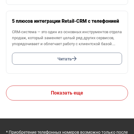
5 плюсов интеграции Retail-CRM с телефонией
CRM-система — это один из основных инструментов отдела
продаж, который заменяет целый ряд других сервисов,
упорядочивает и облегчает работу с клиентской базой.
Интеграция CRM с другими программами позволяет
Читать
автоматизировать сбор и обработку необходимых данных,
что экономит время менеджеров и позволяет
им сосредоточиться на их основной задаче — повышении
прибыли компании.
В этой статье мы расскажем, как интеграция Retail-CRM
Показать еще
с виртуальной телефонией положительно сказывается
на результатах работы отдела продаж.
* Приобретение телефонных номеров возможно только после