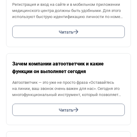
Регистрация и вход на сайте и в мобильном приложении
медицинского центра должны быть удобными. Для этого
используют быструю идентификацию личности по номеру
телефона через смс. Но при большом количестве операций
смс обходятся дорого. Рассказываем про более
Читать
технологичный и менее дорогой способ авторизации
на сайте и в мобильном приложении медцентров — Flash
Call.
Зачем компании автоответчик и какие
функции он выполняет сегодня
Автоответчик — это уже не просто фраза «Оставайтесь
на линии, ваш звонок очень важен для нас». Сегодня это
многофункциональный инструмент, который позволяет
компаниям повысить качество обслуживания клиентов,
конверсию в продажи и оптимизировать расходы за счет
Читать
автоматизации процесса обработки входящих звонков.
О том, какие задачи можно решить с помощью
автоответчика и как его подключить к виртуальному