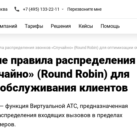
ква
+7 (495) 133-22-11
Перезвоните мне
омпаний
Тарифы
Решения
Кейсы
Помощь
а распределения звонков «Случайно» (Round Robin) для оптимизации 
е правила распределения
чайно» (Round Robin) для
 обслуживания клиентов
 — функция Виртуальной АТС, предназначенная
аспределения входящих вызовов в пределах
меров.