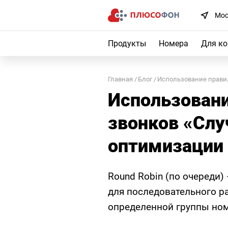
Мос
Продукты
Номера
Для к
Главная
Блог
Использование правил
Использовани
звонков «Слу
оптимизации
Round Robin (по очереди)
для последовательного р
определенной группы но