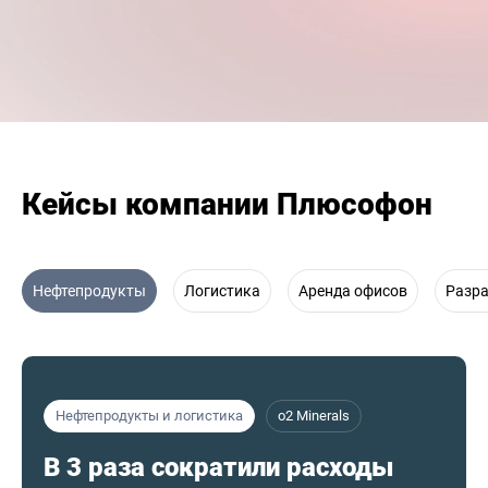
Кейсы компании Плюсофон
Нефтепродукты
Логистика
Аренда офисов
Разр
Нефтепродукты и логистика
o2 Minerals
В 3 раза сократили расходы