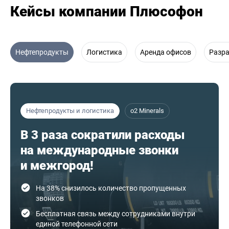
Кейсы компании Плюсофон
Нефтепродукты
Логистика
Аренда офисов
Разр
Нефтепродукты и логистика
o2 Minerals
В 3 раза сократили расходы
на международные звонки
и межгород!
На 38% снизилось количество пропущенных
звонков
Бесплатная связь между сотрудниками внутри
единой телефонной сети