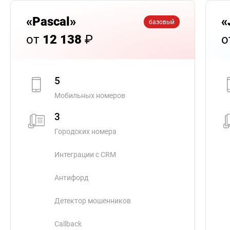
«Pascal»
«
базовый
от
12 138
₽
о
5
Мобильных номеров
3
Городских номера
Интеграции с CRM
Антифорд
Детектор мошенников
Callback