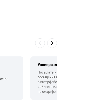
Универсальность
Посылать и принимать
сообщения можно
щения
в интерфейсе Личного
кабинета или через
API
на смартфон.