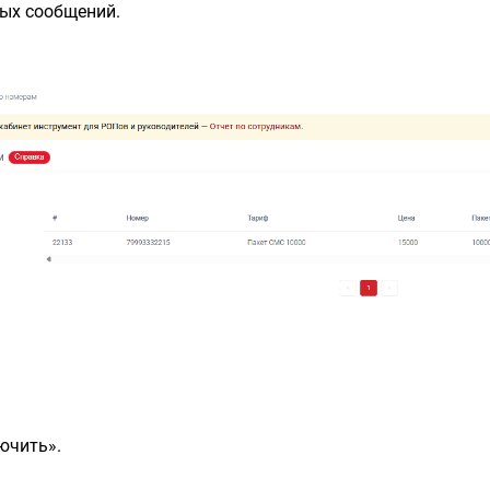
вых сообщений.
ючить».