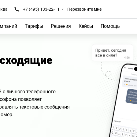
ква
+7 (495) 133-22-11
Перезвоните мне
омпаний
Тарифы
Решения
Кейсы
Помощь
исходящие
S с личного телефонного
софона позволяет
правлять текстовые сообщения
номер.