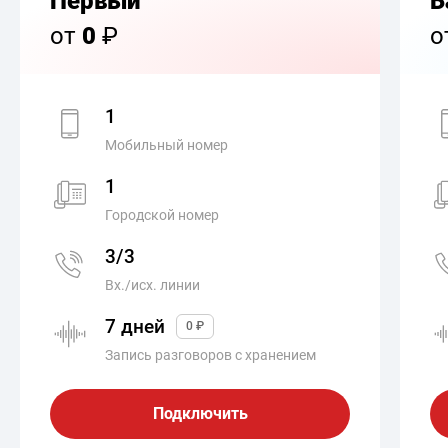
Первый
Б
от
0
₽
о
1
Мобильный номер
1
Городской номер
3/3
Вх./исх. линии
7 дней
0 ₽
Запись разговоров с хранением
Подключить