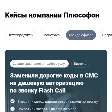
Кейсы компании Плюсофон
Нефтепродукты
Логистика
Аренда офисов
Разр
Сервис сравнения и подбора услуг
Бизтека
Заменили дорогие коды в СМС
на дешевую авторизацию
по звонку Flash Call
Внедрили метод пароля авторизацией по звонку
Сократили затраты на sms до 5 раз