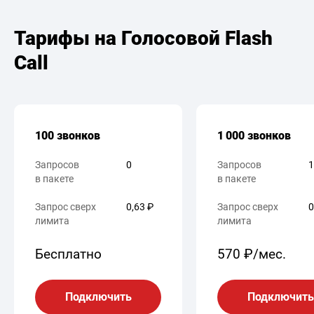
Тарифы на Голосовой Flash
Call
100 звонков
1 000 звонков
Запросов
0
Запросов
1
в пакете
в пакете
Запрос сверх
0,63 ₽
Запрос сверх
0
лимита
лимита
Бесплатно
570 ₽/мес.
Подключить
Подключить