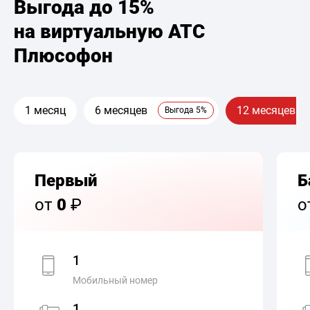
Выгода до 15%
на виртуальную АТС
Плюсофон
1 месяц
6 месяцев
12 месяцев
Выгода 5%
Первый
Б
от
0
₽
о
1
Мобильный номер
1