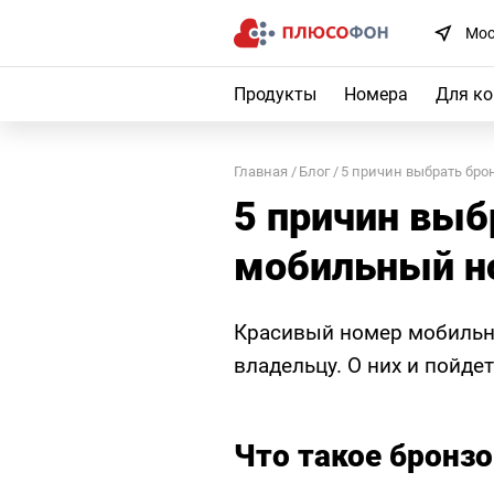
Мос
Продукты
Номера
Для к
Главная
Блог
5 причин выбрать бр
5 причин выб
мобильный н
Красивый номер мобильн
владельцу. О них и пойдет
Что такое бронз