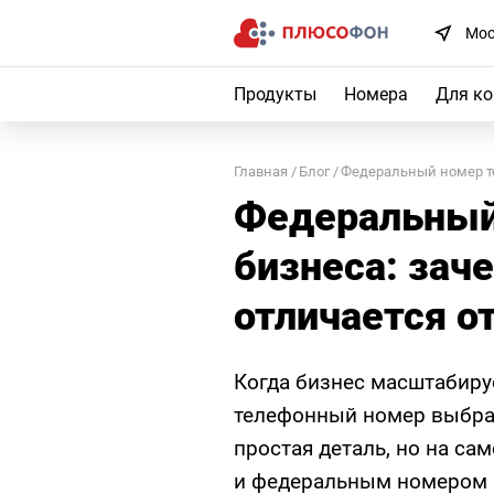
Мос
Продукты
Номера
Для к
Главная
Блог
Федеральный номер те
Федеральный
бизнеса: зач
отличается о
Когда бизнес масштабируе
телефонный номер выбрат
простая деталь, но на с
и федеральным номером 