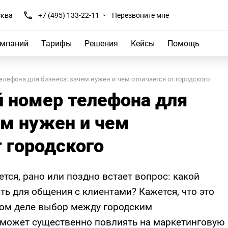
ква
+7 (495) 133-22-11
Перезвоните мне
омпаний
Тарифы
Решения
Кейсы
Помощь
лефона для бизнеса: зачем нужен и чем отличается от городского
 номер телефона для
ем нужен и чем
т городского
тся, рано или поздно встает вопрос: какой
ь для общения с клиентами? Кажется, что это
амом деле выбор между городским
может существенно повлиять на маркетинговую