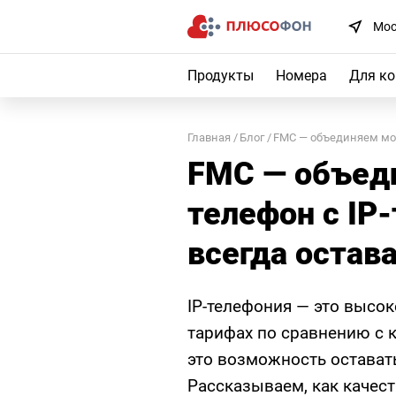
Мос
Продукты
Номера
Для к
Главная
Блог
FMC — объединяем моб
FMC — объед
телефон с IP
всегда остава
IP-телефония — это высок
тарифах по сравнению с 
это возможность остават
Рассказываем, как качес