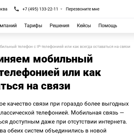
ква
+7 (495) 133-22-11
Перезвоните мне
омпаний
Тарифы
Решения
Кейсы
Помощь
ильный телефон с IP-телефонией или как всегда оставаться на связи
иняем мобильный
-телефонией или как
ться на связи
ое качество связи при гораздо более выгодных
классической телефонией. Мобильная связь —
ься доступным даже при отсутствии интернета.
тва обеих систем объединились в новой