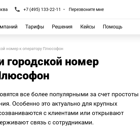
ква
+7 (495) 133-22-11
Перезвоните мне
омпаний
Тарифы
Решения
Кейсы
Помощь
кой номер к оператору Плюсофон
и городской номер
 Плюсофон
овятся все более популярными за счет простоты
ния. Особенно это актуально для крупных
 созваниваются с клиентами или открывают
держивают связь с сотрудниками.