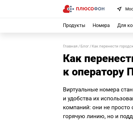
Мос
Продукты
Номера
Для к
Главная
Блог
Как перенести городс
Как перенест
к оператору
Виртуальные номера стан
и удобства их использова
компаний: они не просто
горячую линию, но и под