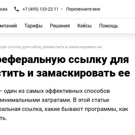
ква
+7 (495) 133-22-11
Перезвоните мне
омпаний
Тарифы
Решения
Кейсы
Помощь
ную ссылку для сайта, разместить и замаскировать ее
реферальную ссылку для
стить и замаскировать ее
— один из самых эффективных способов
минимальными затратами. В этой статье
еральная ссылка, какие бывают программы, как
ть.