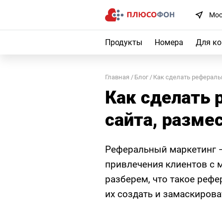
Мос
Продукты
Номера
Для к
Главная
Блог
Как сделать рефераль
Как сделать 
сайта, разме
Реферальный маркетинг 
привлечения клиентов с 
разберем, что такое реф
их создать и замаскирова