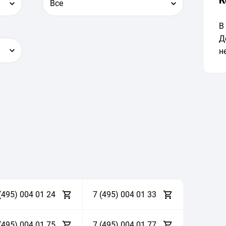
К
Все
В
Д
н
(495)
0
0
4
0
1
2
4
7 (495)
0
0
4
0
1
3
3
(495)
0
0
4
0
1
7
5
7 (495)
0
0
4
0
1
7
7