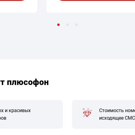
т плюсофон
ых и красивых
Стоимость номе
ров
исходящее СМС 