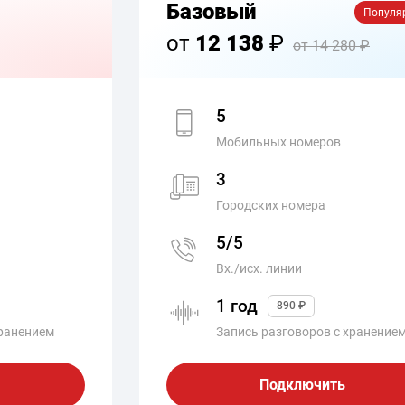
Базовый
Популя
от
12 138
₽
от 14 280 ₽
5
Мобильных номеров
3
Городских номера
5/5
Вх./исх. линии
1 год
890 ₽
хранением
Запись разговоров с хранение
Подключить