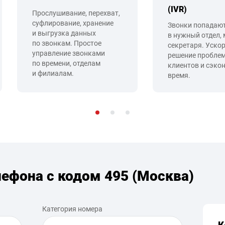
(IVR)
Прослушивание, перехват,
суфлирование, хранение
Звонки попадаю
и выгрузка данных
в нужный отдел,
по звонкам. Простое
секретаря. Уско
управление звонками
решение пробле
по времени, отделам
клиентов и сэко
и филиалам.
время.
лефона с кодом 495 (Москва)
Категория номера