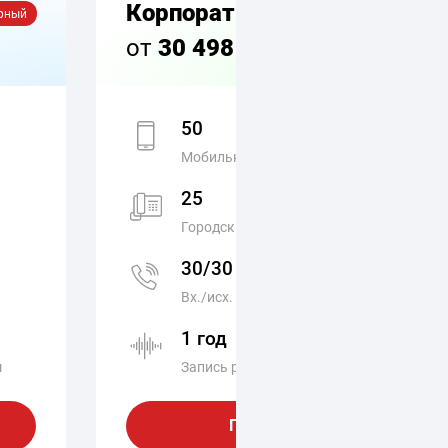
Корпоративный
рный
от
30 498
₽
от 35 880 ₽
50
Мобильных номеров
25
Городских номеров
30/30
Вх./исх. линии
1 год
590 ₽
м
Запись разговоров с хранением
Подключить