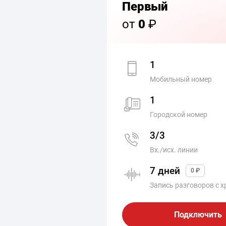
Первый
от
0
₽
1
Мобильный номер
1
Городской номер
3/3
Вх./исх. линии
7 дней
0 ₽
Запись разговоров с 
Подключить