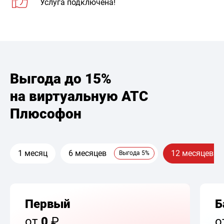
Услуга подключена!
Выгода до 15%
на виртуальную АТС
Плюсофон
1 месяц
6 месяцев
12 месяцев
Выгода 5%
Первый
Б
от
0
₽
о