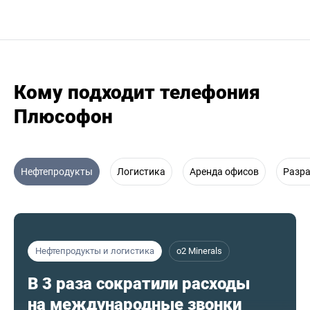
Кому подходит телефония
Плюсофон
Нефтепродукты
Логистика
Аренда офисов
Разр
Нефтепродукты и логистика
o2 Minerals
В 3 раза сократили расходы
на международные звонки