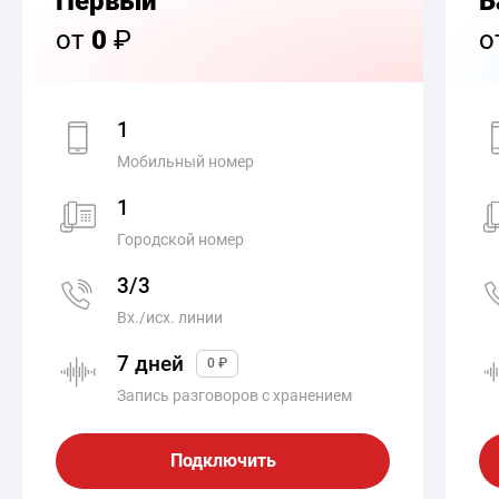
Первый
Б
от
0
₽
о
1
Мобильный номер
1
Городской номер
3/3
Вх./исх. линии
7 дней
0 ₽
Запись разговоров с хранением
Подключить