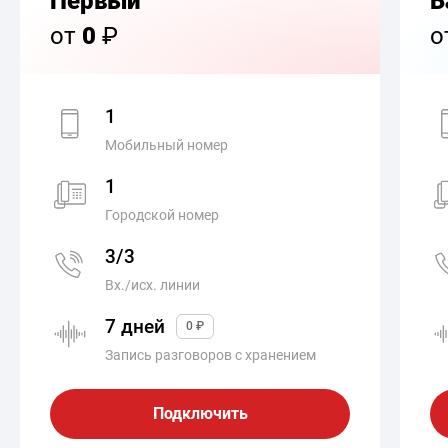
Первый
Б
от
0
₽
о
1
Мобильный номер
1
Городской номер
3/3
Вх./исх. линии
7 дней
0 ₽
Запись разговоров с хранением
Подключить