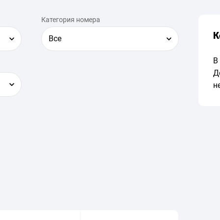
Категория номера
К
Все
В
Д
н