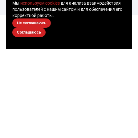
Мы
используем cookies
для анализа взаимодействия
пользователей с нашим сайтом и для обеспечения его
корректной работы.
Не соглашаюсь
Соглашаюсь
Золотой городской
номер
от 990 ₽
9 990 ₽
Номер дня со
скидкой 90%
* Приобретение телефонных номеров возможно только после