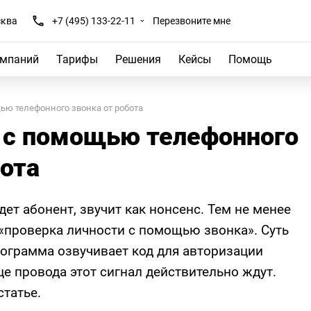
ква
+7 (495) 133-22-11
Перезвоните мне
омпаний
Тарифы
Решения
Кейсы
Помощь
ю телефонного звонка от робота
 с помощью телефонного
бота
дет абонент, звучит как нонсенс. Тем не менее
 «проверка личности с помощью звонка». Суть
рограмма озвучивает код для авторизации
це провода этот сигнал действительно ждут.
татье.