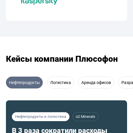
Кейсы компании Плюсофон
Нефтепродукты
Логистика
Аренда офисов
Разр
Нефтепродукты и логистика
o2 Minerals
В 3 раза сократили расходы