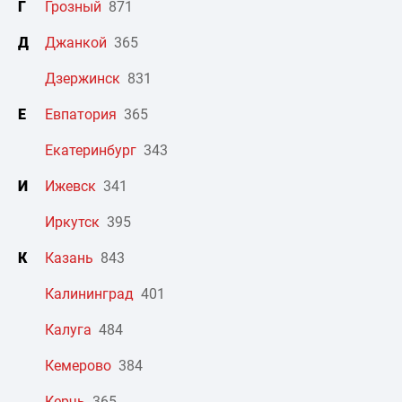
Г
Грозный
871
Д
Джанкой
365
Дзержинск
831
Е
Евпатория
365
Екатеринбург
343
И
Ижевск
341
Иркутск
395
К
Казань
843
Калининград
401
Калуга
484
Кемерово
384
Керчь
365