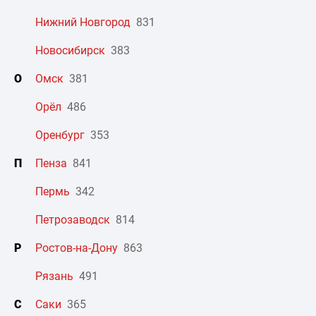
Нижний Новгород
831
Новосибирск
383
О
Омск
381
Орёл
486
Оренбург
353
П
Пенза
841
Пермь
342
Петрозаводск
814
Р
Ростов-на-Дону
863
Рязань
491
С
Саки
365