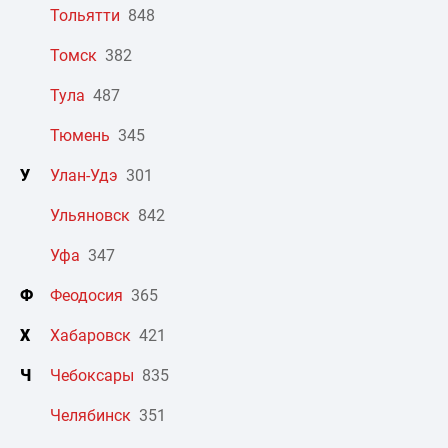
Тольятти
848
Томск
382
Тула
487
Тюмень
345
У
Улан-Удэ
301
Ульяновск
842
Уфа
347
Ф
Феодосия
365
Х
Хабаровск
421
Ч
Чебоксары
835
Челябинск
351