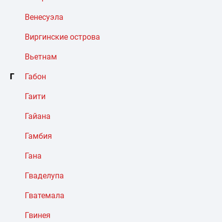
Венесуэла
Виргинские острова
Вьетнам
Г
Габон
Гаити
Гайана
Гамбия
Гана
Гваделупа
Гватемала
Гвинея