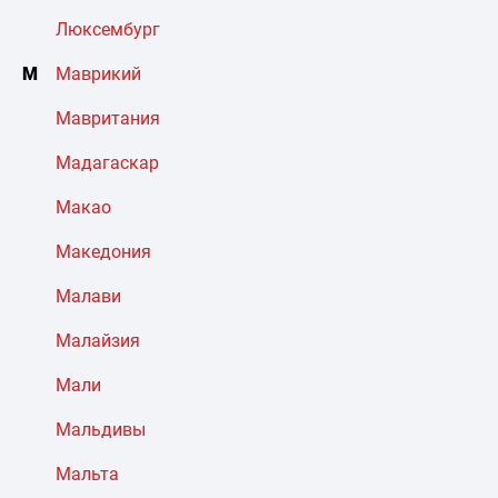
Люксембург
М
Маврикий
Мавритания
Мадагаскар
Макао
Македония
Малави
Малайзия
Мали
Мальдивы
Мальта