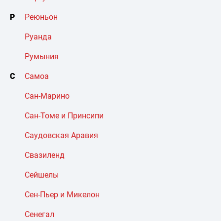
Р
Реюньон
Руанда
Румыния
С
Самоа
Сан-Марино
Сан-Томе и Принсипи
Саудовская Аравия
Свазиленд
Сейшелы
Сен-Пьер и Микелон
Сенегал