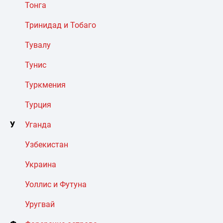
Тонга
Тринидад и Тобаго
Тувалу
Тунис
Туркмения
Турция
У
Уганда
Узбекистан
Украина
Уоллис и Футуна
Уругвай