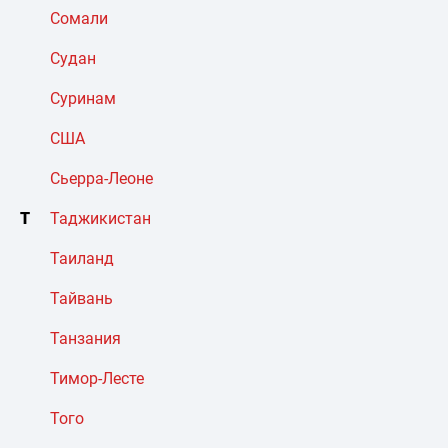
Сомали
Судан
Суринам
США
Сьерра-Леоне
Т
Таджикистан
Таиланд
Тайвань
Танзания
Тимор-Лесте
Того