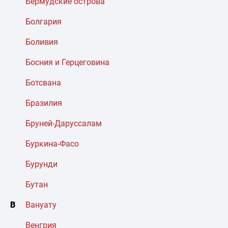
Бермудские острова
Болгария
Боливия
Босния и Герцеговина
Ботсвана
Бразилия
Бруней-Даруссалам
Буркина-Фасо
Бурунди
Бутан
В
Вануату
Венгрия