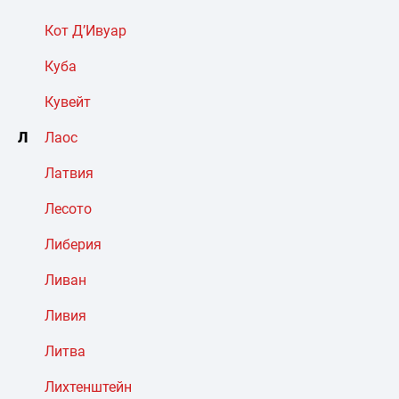
Кот Д’Ивуар
Куба
Кувейт
Л
Лаос
Латвия
Лесото
Либерия
Ливан
Ливия
Литва
Лихтенштейн