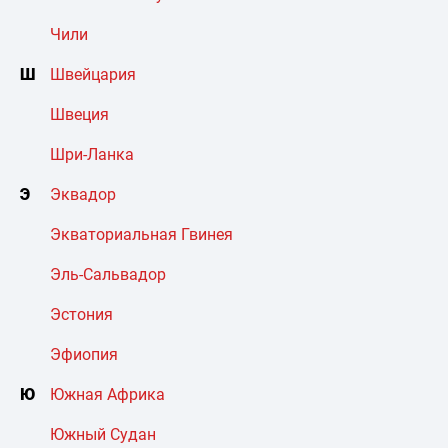
Чили
Ш
Швейцария
Швеция
Шри-Ланка
Э
Эквадор
Экваториальная Гвинея
Эль-Сальвадор
Эстония
Эфиопия
Ю
Южная Африка
Южный Судан