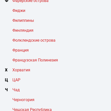
Ф
Фарерские острова
Фиджи
Филиппины
Финляндия
Фолклендские острова
Франция
Французская Полинезия
Х
Хорватия
Ц
ЦАР
Ч
Чад
Черногория
Чешская Республика