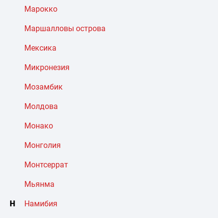
Марокко
Маршалловы острова
Мексика
Микронезия
Мозамбик
Молдова
Монако
Монголия
Монтсеррат
Мьянма
Н
Намибия