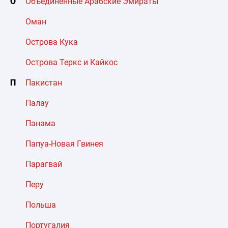
О
Объединенные Арабские Эмираты
Оман
Острова Кука
Острова Теркс и Кайкос
П
Пакистан
Палау
Панама
Папуа-Новая Гвинея
Парагвай
Перу
Польша
Португалия