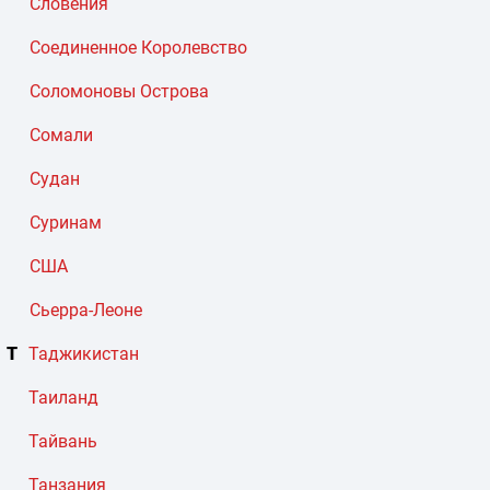
Словения
Соединенное Королевство
Соломоновы Острова
Сомали
Судан
Суринам
США
Сьерра-Леоне
Т
Таджикистан
Таиланд
Тайвань
Танзания