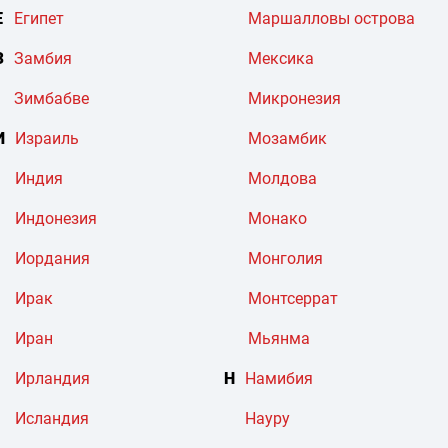
Е
Египет
Маршалловы острова
З
Замбия
Мексика
Зимбабве
Микронезия
И
Израиль
Мозамбик
Индия
Молдова
Индонезия
Монако
Иордания
Монголия
Ирак
Монтсеррат
Иран
Мьянма
Ирландия
Н
Намибия
Исландия
Науру