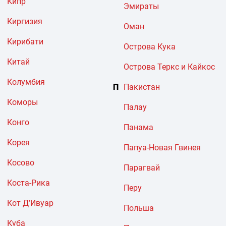
Кипр
Эмираты
Киргизия
Оман
Кирибати
Острова Кука
Китай
Острова Теркс и Кайкос
Колумбия
П
Пакистан
Коморы
Палау
Конго
Панама
Корея
Папуа-Новая Гвинея
Косово
Парагвай
Коста-Рика
Перу
Кот Д’Ивуар
Польша
Куба