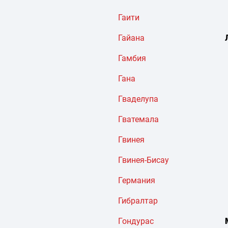
Гаити
Гайана
Гамбия
Гана
Гваделупа
Гватемала
Гвинея
Гвинея-Бисау
Германия
Гибралтар
Гондурас