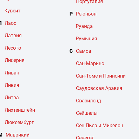
Португалия
Кувейт
Р
Реюньон
Л
Лаос
Руанда
Латвия
Румыния
Лесото
С
Самоа
Либерия
Сан-Марино
Ливан
Сан-Томе и Принсипи
Ливия
Саудовская Аравия
Литва
Свазиленд
Лихтенштейн
Сейшелы
Люксембург
Сен-Пьер и Микелон
М
Маврикий
Сенегал