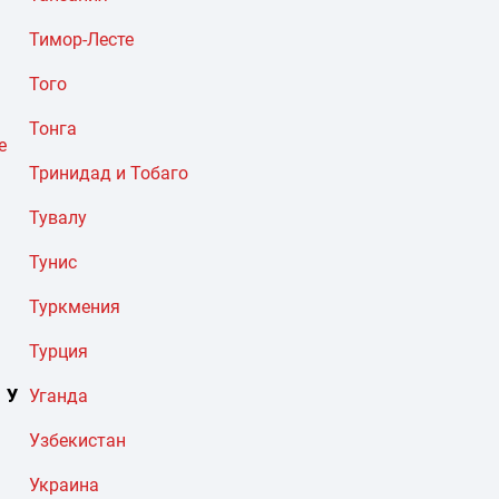
Тимор-Лесте
Того
Тонга
е
Тринидад и Тобаго
Тувалу
Тунис
Туркмения
Турция
У
Уганда
Узбекистан
Украина