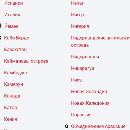
Испания
Непал
Италия
Нигер
Й
Йемен
Нигерия
К
Кабо-Верде
Нидерландские антильски
острова
Казахстан
Нидерланды
Каймановы острова
Никарагуа
Камбоджа
Ниуэ
Камерун
Новая Зеландия
Канада
Новая Каледония
Катар
Норвегия
Кения
О
Объединенные Арабские