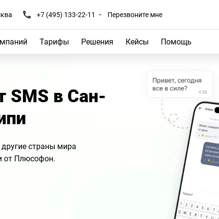
ква
+7 (495) 133-22-11
Перезвоните мне
омпаний
Тарифы
Решения
Кейсы
Помощь
т SMS в Сан-
ипи
 другие страны мира
и от Плюсофон.