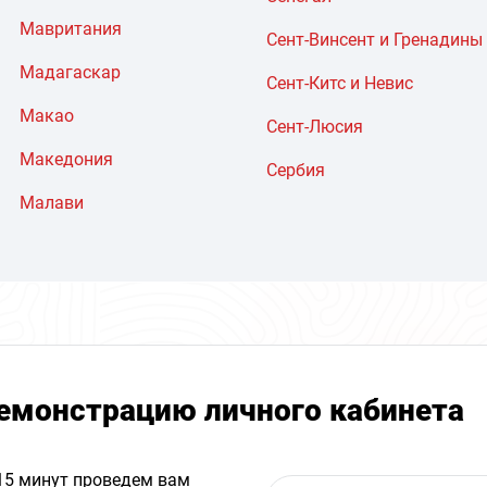
Мавритания
Сент-Винсент и Гренадины
Мадагаскар
Сент-Китс и Невис
Макао
Сент-Люсия
Македония
Сербия
Малави
емонстрацию личного кабинета
 15 минут проведем вам