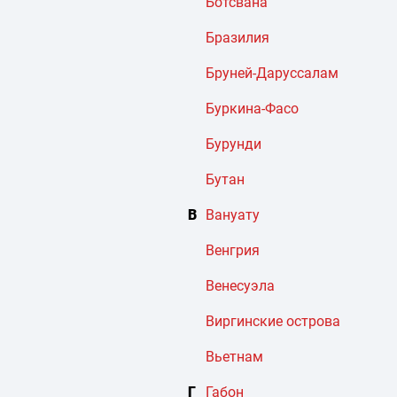
Ботсвана
Бразилия
Бруней-Даруссалам
Буркина-Фасо
Бурунди
Бутан
В
Вануату
Венгрия
Венесуэла
Виргинские острова
Вьетнам
Г
Габон