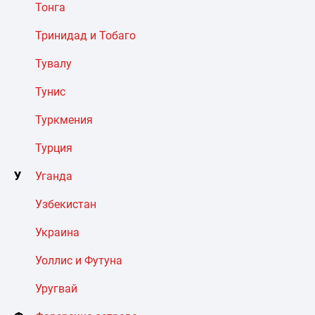
Тонга
Тринидад и Тобаго
Тувалу
Тунис
Туркмения
Турция
У
Уганда
Узбекистан
Украина
Уоллис и Футуна
Уругвай