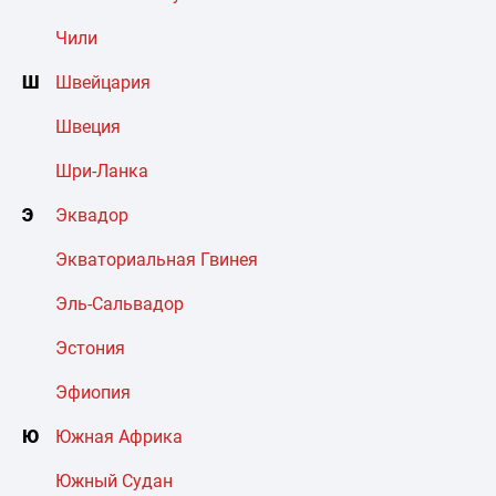
Чили
Ш
Швейцария
Швеция
Шри-Ланка
Э
Эквадор
Экваториальная Гвинея
Эль-Сальвадор
Эстония
Эфиопия
Ю
Южная Африка
Южный Судан