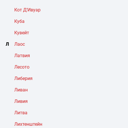
Кот Д’Ивуар
Куба
Кувейт
Л
Лаос
Латвия
Лесото
Либерия
Ливан
Ливия
Литва
Лихтенштейн