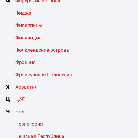
Ф
Фарерские острова
Фиджи
Филиппины
Финляндия
Фолклендские острова
Франция
Французская Полинезия
Х
Хорватия
Ц
ЦАР
Ч
Чад
Черногория
Чешская Республика