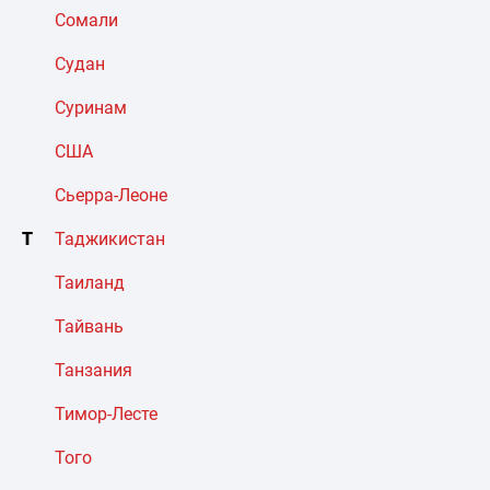
Сомали
Судан
Суринам
США
Сьерра-Леоне
Т
Таджикистан
Таиланд
Тайвань
Танзания
Тимор-Лесте
Того