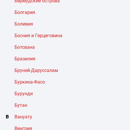
Бермудские острова
Болгария
Боливия
Босния и Герцеговина
Ботсвана
Бразилия
Бруней-Даруссалам
Буркина-Фасо
Бурунди
Бутан
В
Вануату
Венгрия