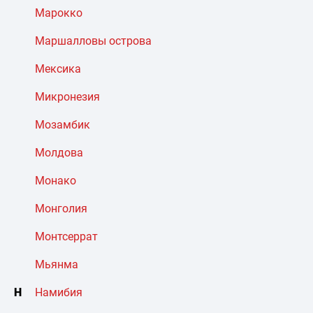
Марокко
Маршалловы острова
Мексика
Микронезия
Мозамбик
Молдова
Монако
Монголия
Монтсеррат
Мьянма
Н
Намибия