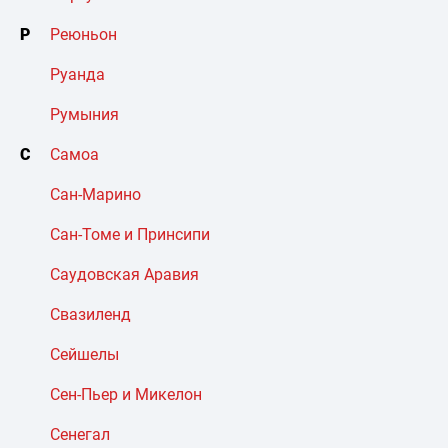
Р
Реюньон
Руанда
Румыния
С
Самоа
Сан-Марино
Сан-Томе и Принсипи
Саудовская Аравия
Свазиленд
Сейшелы
Сен-Пьер и Микелон
Сенегал