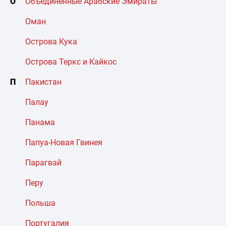
О
Объединенные Арабские Эмираты
Оман
Острова Кука
Острова Теркс и Кайкос
П
Пакистан
Палау
Панама
Папуа-Новая Гвинея
Парагвай
Перу
Польша
Португалия