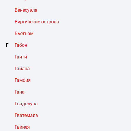
Венесуэла
Виргинские острова
Вьетнам
Г
Габон
Гаити
Гайана
Гамбия
Гана
Гваделупа
Гватемала
Гвинея