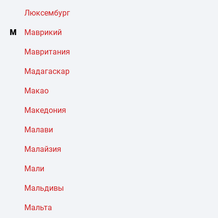
Люксембург
М
Маврикий
Мавритания
Мадагаскар
Макао
Македония
Малави
Малайзия
Мали
Мальдивы
Мальта