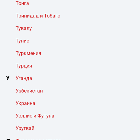
Тонга
Тринидад и Тобаго
Тувалу
Тунис
Туркмения
Турция
У
Уганда
Узбекистан
Украина
Уоллис и Футуна
Уругвай