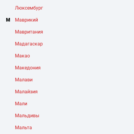
Люксембург
М
Маврикий
Мавритания
Мадагаскар
Макао
Македония
Малави
Малайзия
Мали
Мальдивы
Мальта