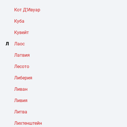
Кот Д’Ивуар
Куба
Кувейт
Л
Лаос
Латвия
Лесото
Либерия
Ливан
Ливия
Литва
Лихтенштейн