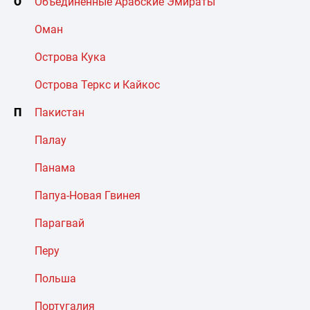
О
Объединенные Арабские Эмираты
Оман
Острова Кука
Острова Теркс и Кайкос
П
Пакистан
Палау
Панама
Папуа-Новая Гвинея
Парагвай
Перу
Польша
Португалия