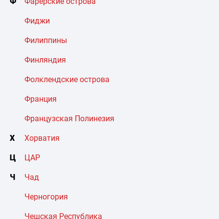
Ф
Фарерские острова
Фиджи
Филиппины
Финляндия
Фолклендские острова
Франция
Французская Полинезия
Х
Хорватия
Ц
ЦАР
Ч
Чад
Черногория
Чешская Республика