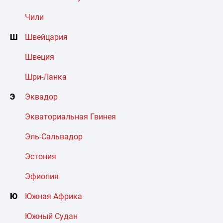
Чили
Ш
Швейцария
Швеция
Шри-Ланка
Э
Эквадор
Экваториальная Гвинея
Эль-Сальвадор
Эстония
Эфиопия
Ю
Южная Африка
Южный Судан