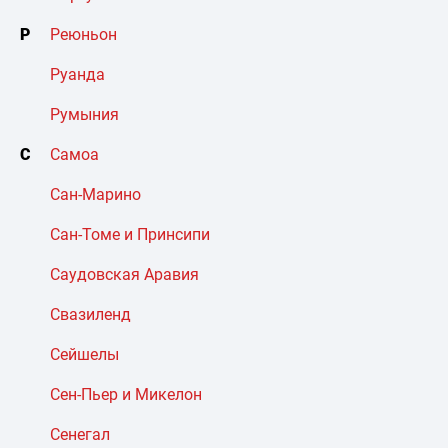
Р
Реюньон
Руанда
Румыния
С
Самоа
Сан-Марино
Сан-Томе и Принсипи
Саудовская Аравия
Свазиленд
Сейшелы
Сен-Пьер и Микелон
Сенегал