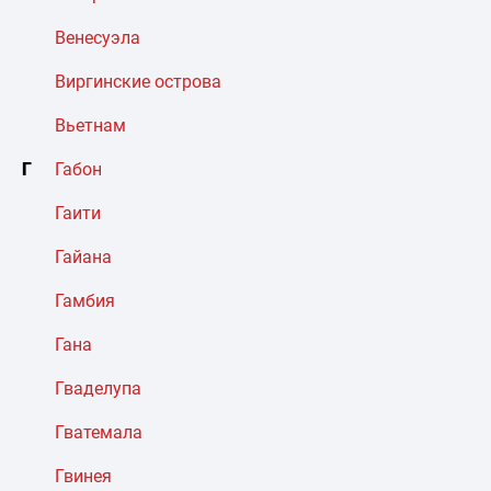
Венесуэла
Виргинские острова
Вьетнам
Г
Габон
Гаити
Гайана
Гамбия
Гана
Гваделупа
Гватемала
Гвинея