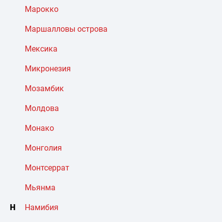
Марокко
Маршалловы острова
Мексика
Микронезия
Мозамбик
Молдова
Монако
Монголия
Монтсеррат
Мьянма
Н
Намибия