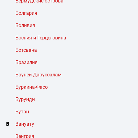
Бермудские острова
Болгария
Боливия
Босния и Герцеговина
Ботсвана
Бразилия
Бруней-Даруссалам
Буркина-Фасо
Бурунди
Бутан
В
Вануату
Венгрия