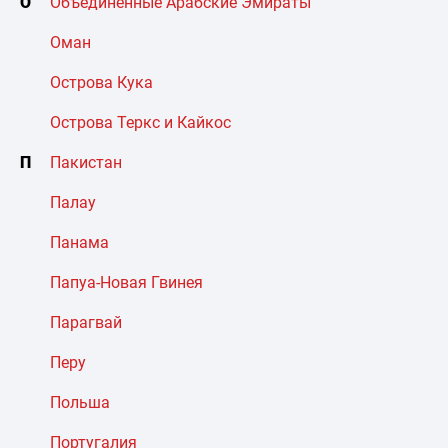
О
Объединенные Арабские Эмираты
Оман
Острова Кука
Острова Теркс и Кайкос
П
Пакистан
Палау
Панама
Папуа-Новая Гвинея
Парагвай
Перу
Польша
Португалия