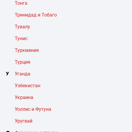
Тонга
Тринидад и Тобаго
Тувалу
Тунис
Туркмения
Турция
У
Уганда
Узбекистан
Украина
Уоллис и Футуна
Уругвай