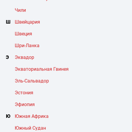
Чили
Ш
Швейцария
Швеция
Шри-Ланка
Э
Эквадор
Экваториальная Гвинея
Эль-Сальвадор
Эстония
Эфиопия
Ю
Южная Африка
Южный Судан