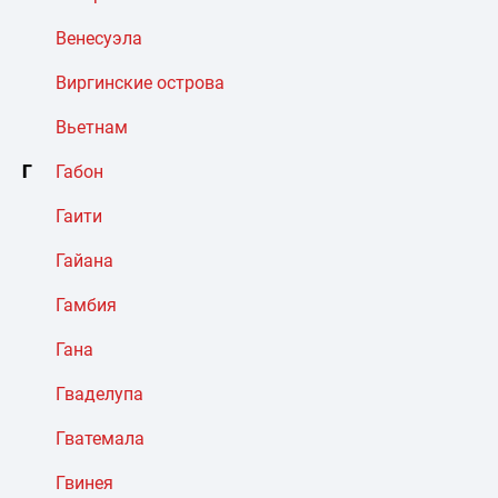
Венесуэла
Виргинские острова
Вьетнам
Г
Габон
Гаити
Гайана
Гамбия
Гана
Гваделупа
Гватемала
Гвинея