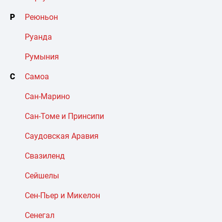
Р
Реюньон
Руанда
Румыния
С
Самоа
Сан-Марино
Сан-Томе и Принсипи
Саудовская Аравия
Свазиленд
Сейшелы
Сен-Пьер и Микелон
Сенегал