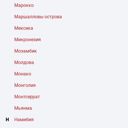
Марокко
Маршалловы острова
Мексика
Микронезия
Мозамбик
Молдова
Монако
Монголия
Монтсеррат
Мьянма
Н
Намибия