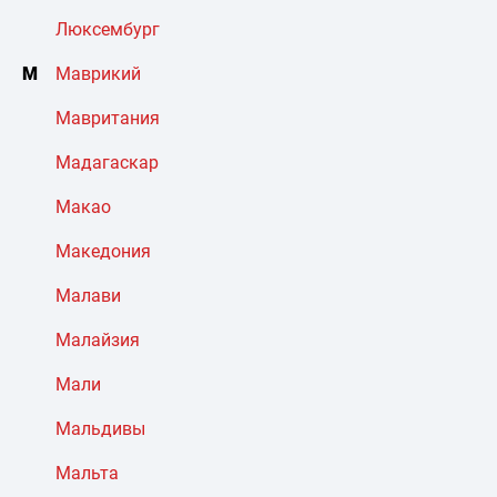
Люксембург
М
Маврикий
Мавритания
Мадагаскар
Макао
Македония
Малави
Малайзия
Мали
Мальдивы
Мальта