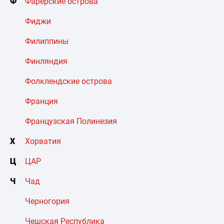
Ф
Фарерские острова
Фиджи
Филиппины
Финляндия
Фолклендские острова
Франция
Французская Полинезия
Х
Хорватия
Ц
ЦАР
Ч
Чад
Черногория
Чешская Республика