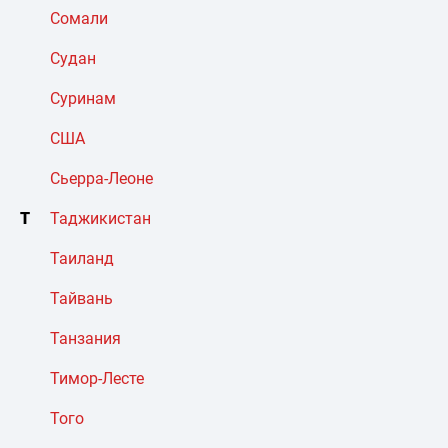
Сомали
Судан
Суринам
США
Сьерра-Леоне
Т
Таджикистан
Таиланд
Тайвань
Танзания
Тимор-Лесте
Того