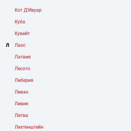
Кот Д’Ивуар
Куба
Кувейт
Л
Лаос
Латвия
Лесото
Либерия
Ливан
Ливия
Литва
Лихтенштейн