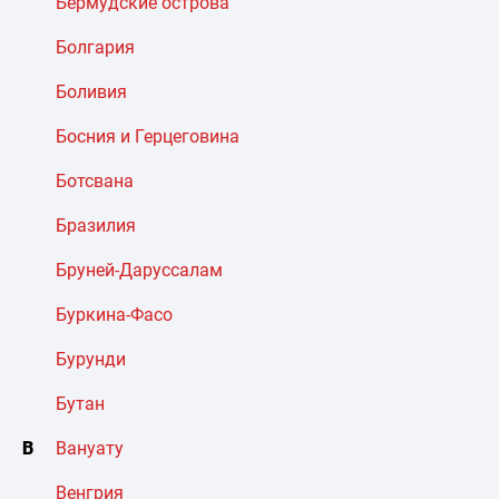
Бермудские острова
Болгария
Боливия
Босния и Герцеговина
Ботсвана
Бразилия
Бруней-Даруссалам
Буркина-Фасо
Бурунди
Бутан
В
Вануату
Венгрия