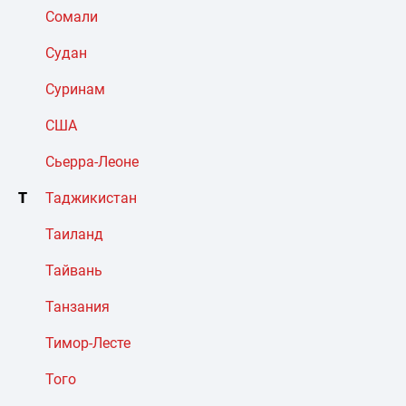
Сомали
Судан
Суринам
США
Сьерра-Леоне
Т
Таджикистан
Таиланд
Тайвань
Танзания
Тимор-Лесте
Того