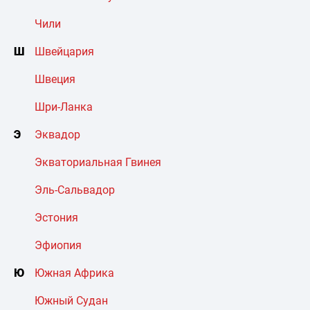
Чили
Ш
Швейцария
Швеция
Шри-Ланка
Э
Эквадор
Экваториальная Гвинея
Эль-Сальвадор
Эстония
Эфиопия
Ю
Южная Африка
Южный Судан