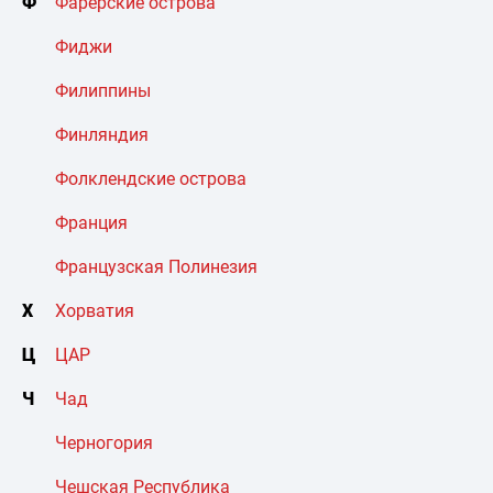
Ф
Фарерские острова
Фиджи
Филиппины
Финляндия
Фолклендские острова
Франция
Французская Полинезия
Х
Хорватия
Ц
ЦАР
Ч
Чад
Черногория
Чешская Республика