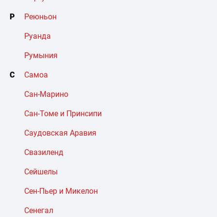
Р
Реюньон
Руанда
Румыния
С
Самоа
Сан-Марино
Сан-Томе и Принсипи
Саудовская Аравия
Свазиленд
Сейшелы
Сен-Пьер и Микелон
Сенегал