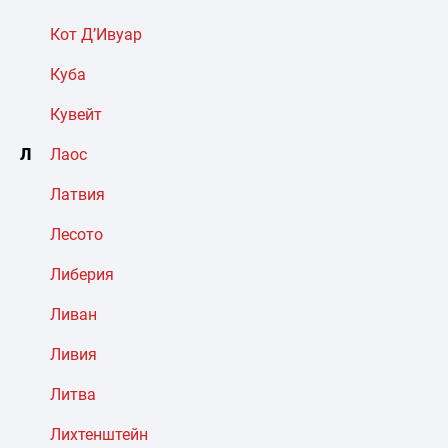
Кот Д’Ивуар
Куба
Кувейт
Л
Лаос
Латвия
Лесото
Либерия
Ливан
Ливия
Литва
Лихтенштейн