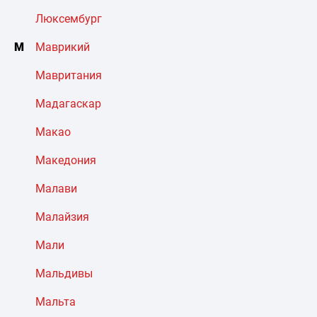
Люксембург
М
Маврикий
Мавритания
Мадагаскар
Макао
Македония
Малави
Малайзия
Мали
Мальдивы
Мальта