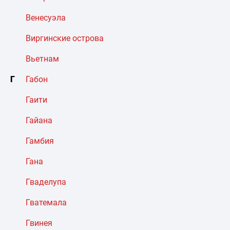
Венесуэла
Виргинские острова
Вьетнам
Г
Габон
Гаити
Гайана
Гамбия
Гана
Гваделупа
Гватемала
Гвинея