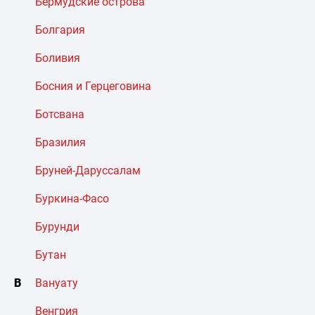
Бермудские острова
Болгария
Боливия
Босния и Герцеговина
Ботсвана
Бразилия
Бруней-Даруссалам
Буркина-Фасо
Бурунди
Бутан
В
Вануату
Венгрия