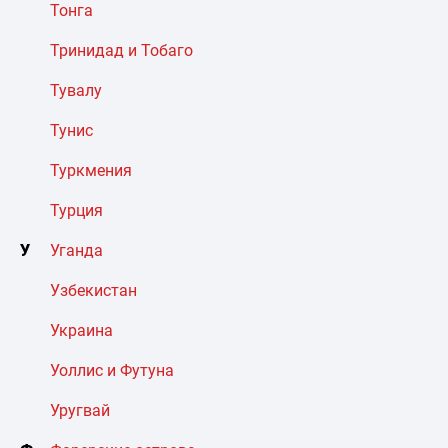
Тонга
Тринидад и Тобаго
Тувалу
Тунис
Туркмения
Турция
У
Уганда
Узбекистан
Украина
Уоллис и Футуна
Уругвай