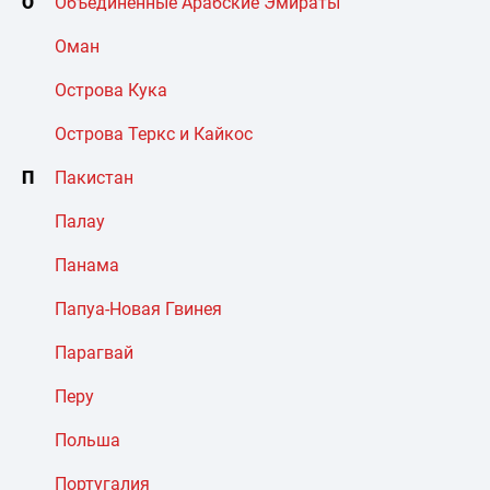
О
Объединенные Арабские Эмираты
Оман
Острова Кука
Острова Теркс и Кайкос
П
Пакистан
Палау
Панама
Папуа-Новая Гвинея
Парагвай
Перу
Польша
Португалия