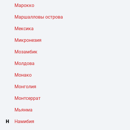
Марокко
Маршалловы острова
Мексика
Микронезия
Мозамбик
Молдова
Монако
Монголия
Монтсеррат
Мьянма
Н
Намибия