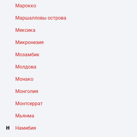
Марокко
Маршалловы острова
Мексика
Микронезия
Мозамбик
Молдова
Монако
Монголия
Монтсеррат
Мьянма
Н
Намибия