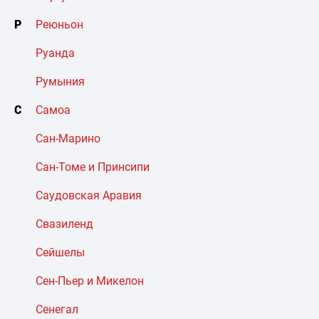
Р
Реюньон
Руанда
Румыния
С
Самоа
Сан-Марино
Сан-Томе и Принсипи
Саудовская Аравия
Свазиленд
Сейшелы
Сен-Пьер и Микелон
Сенегал