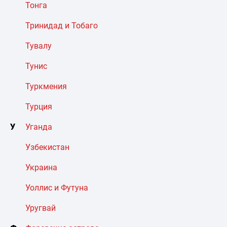
Тонга
Тринидад и Тобаго
Тувалу
Тунис
Туркмения
Турция
У
Уганда
Узбекистан
Украина
Уоллис и Футуна
Уругвай