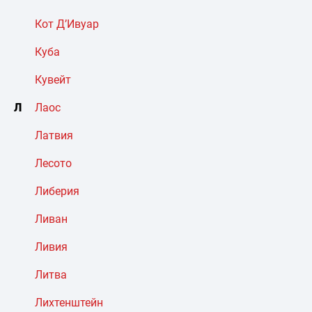
Кот Д’Ивуар
Куба
Кувейт
Л
Лаос
Латвия
Лесото
Либерия
Ливан
Ливия
Литва
Лихтенштейн