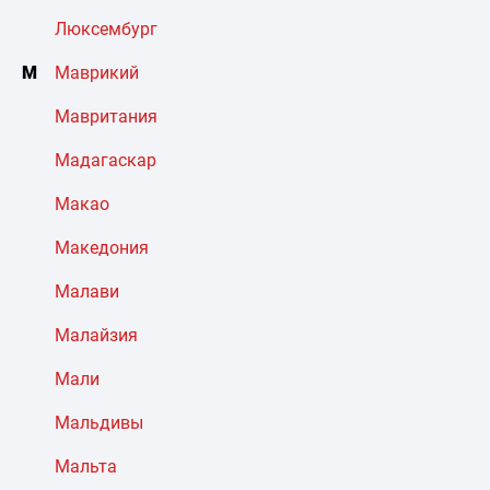
Люксембург
М
Маврикий
Мавритания
Мадагаскар
Макао
Македония
Малави
Малайзия
Мали
Мальдивы
Мальта