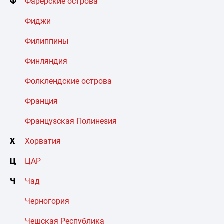
Ф
Фарерские острова
Фиджи
Филиппины
Финляндия
Фолклендские острова
Франция
Французская Полинезия
Х
Хорватия
Ц
ЦАР
Ч
Чад
Черногория
Чешская Республика