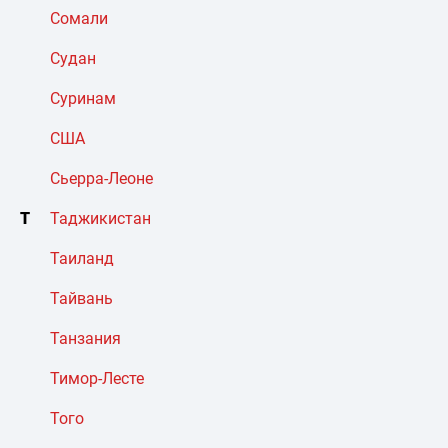
Сомали
Судан
Суринам
США
Сьерра-Леоне
Т
Таджикистан
Таиланд
Тайвань
Танзания
Тимор-Лесте
Того