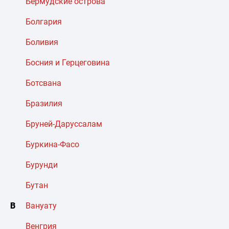
Бермудские острова
Болгария
Боливия
Босния и Герцеговина
Ботсвана
Бразилия
Бруней-Даруссалам
Буркина-Фасо
Бурунди
Бутан
В
Вануату
Венгрия