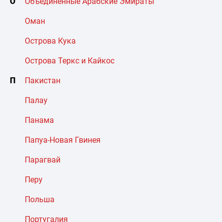
О
Объединенные Арабские Эмираты
Оман
Острова Кука
Острова Теркс и Кайкос
П
Пакистан
Палау
Панама
Папуа-Новая Гвинея
Парагвай
Перу
Польша
Португалия