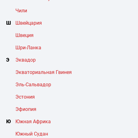
Чили
Ш
Швейцария
Швеция
Шри-Ланка
Э
Эквадор
Экваториальная Гвинея
Эль-Сальвадор
Эстония
Эфиопия
Ю
Южная Африка
Южный Судан