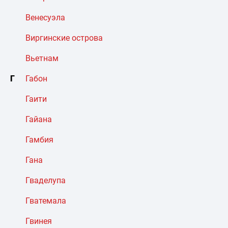
Венесуэла
Виргинские острова
Вьетнам
Г
Габон
Гаити
Гайана
Гамбия
Гана
Гваделупа
Гватемала
Гвинея