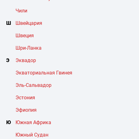
Чили
Ш
Швейцария
Швеция
Шри-Ланка
Э
Эквадор
Экваториальная Гвинея
Эль-Сальвадор
Эстония
Эфиопия
Ю
Южная Африка
Южный Судан