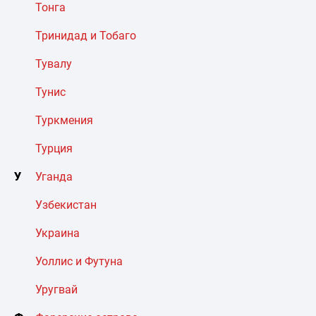
Тонга
Тринидад и Тобаго
Тувалу
Тунис
Туркмения
Турция
У
Уганда
Узбекистан
Украина
Уоллис и Футуна
Уругвай