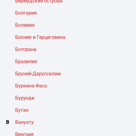
Бермудские острова
Болгария
Боливия
Босния и Герцеговина
Ботсвана
Бразилия
Бруней-Даруссалам
Буркина-Фасо
Бурунди
Бутан
В
Вануату
Венгрия