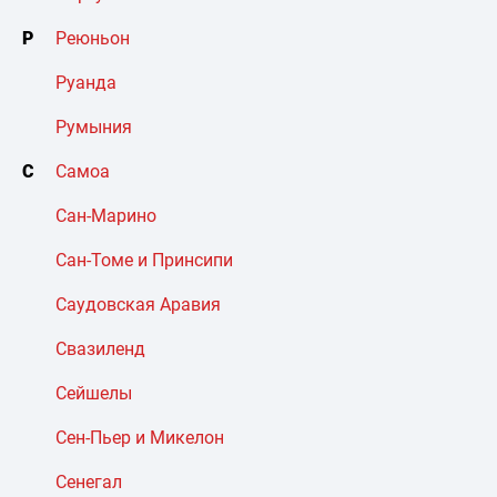
Р
Реюньон
Руанда
Румыния
С
Самоа
Сан-Марино
Сан-Томе и Принсипи
Саудовская Аравия
Свазиленд
Сейшелы
Сен-Пьер и Микелон
Сенегал