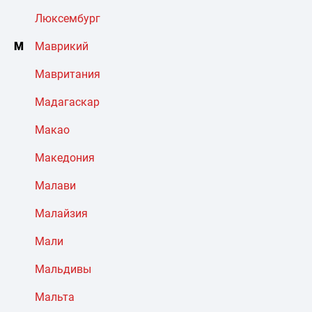
Люксембург
М
Маврикий
Мавритания
Мадагаскар
Макао
Македония
Малави
Малайзия
Мали
Мальдивы
Мальта