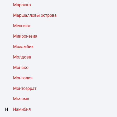
Марокко
Маршалловы острова
Мексика
Микронезия
Мозамбик
Молдова
Монако
Монголия
Монтсеррат
Мьянма
Н
Намибия