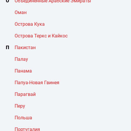
О
Объединенные Арабские Эмираты
Оман
Острова Кука
Острова Теркс и Кайкос
П
Пакистан
Палау
Панама
Папуа-Новая Гвинея
Парагвай
Перу
Польша
Португалия