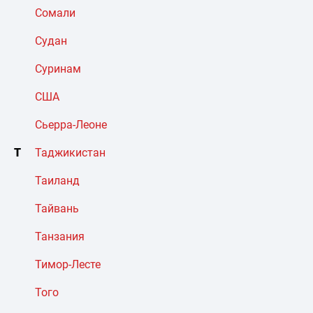
Сомали
Судан
Суринам
США
Сьерра-Леоне
Т
Таджикистан
Таиланд
Тайвань
Танзания
Тимор-Лесте
Того