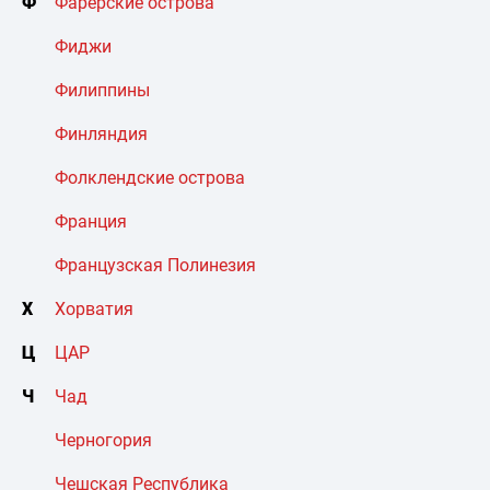
Ф
Фарерские острова
Фиджи
Филиппины
Финляндия
Фолклендские острова
Франция
Французская Полинезия
Х
Хорватия
Ц
ЦАР
Ч
Чад
Черногория
Чешская Республика