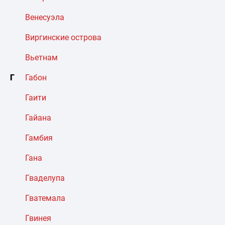
Венесуэла
Виргинские острова
Вьетнам
Г
Габон
Гаити
Гайана
Гамбия
Гана
Гваделупа
Гватемала
Гвинея