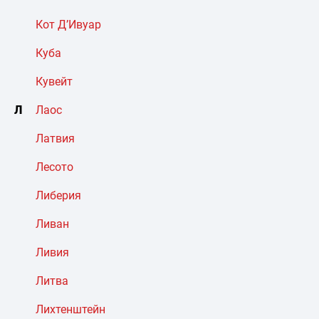
Кот Д’Ивуар
Куба
Кувейт
Л
Лаос
Латвия
Лесото
Либерия
Ливан
Ливия
Литва
Лихтенштейн