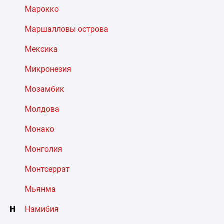
Марокко
Маршалловы острова
Мексика
Микронезия
Мозамбик
Молдова
Монако
Монголия
Монтсеррат
Мьянма
Н
Намибия