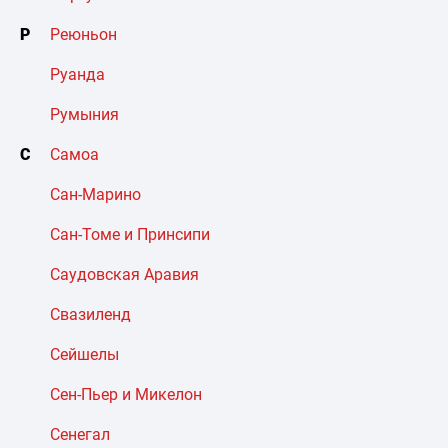
Р
Реюньон
Руанда
Румыния
С
Самоа
Сан-Марино
Сан-Томе и Принсипи
Саудовская Аравия
Свазиленд
Сейшелы
Сен-Пьер и Микелон
Сенегал