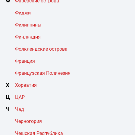
Ф
Фарерские острова
Фиджи
Филиппины
Финляндия
Фолклендские острова
Франция
Французская Полинезия
Х
Хорватия
Ц
ЦАР
Ч
Чад
Черногория
Чешская Республика