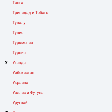
Тонга
Тринидад и Тобаго
Тувалу
Тунис
Туркмения
Турция
У
Уганда
Узбекистан
Украина
Уоллис и Футуна
Уругвай