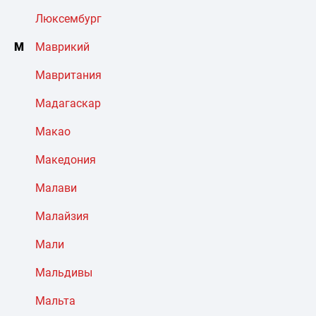
Люксембург
М
Маврикий
Мавритания
Мадагаскар
Макао
Македония
Малави
Малайзия
Мали
Мальдивы
Мальта