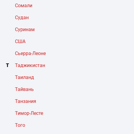
Сомали
Судан
Суринам
США
Сьерра-Леоне
Т
Таджикистан
Таиланд
Тайвань
Танзания
Тимор-Лесте
Того