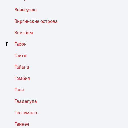
Венесуэла
Виргинские острова
Вьетнам
Г
Габон
Гаити
Гайана
Гамбия
Гана
Гваделупа
Гватемала
Гвинея