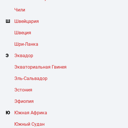
Чили
Ш
Швейцария
Швеция
Шри-Ланка
Э
Эквадор
Экваториальная Гвинея
Эль-Сальвадор
Эстония
Эфиопия
Ю
Южная Африка
Южный Судан