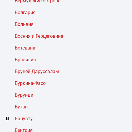
Бермудские острова
Болгария
Боливия
Босния и Герцеговина
Ботсвана
Бразилия
Бруней-Даруссалам
Буркина-Фасо
Бурунди
Бутан
В
Вануату
Венгрия