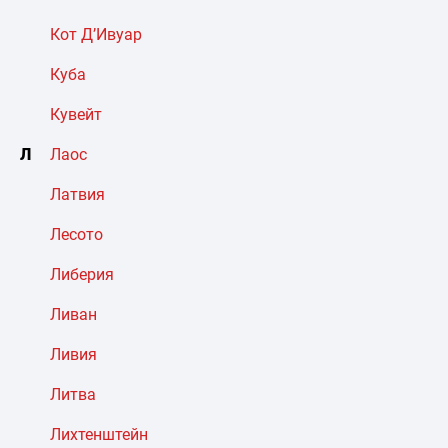
Кот Д’Ивуар
Куба
Кувейт
Л
Лаос
Латвия
Лесото
Либерия
Ливан
Ливия
Литва
Лихтенштейн