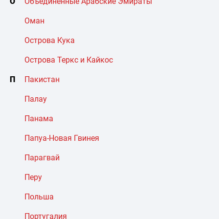
О
Объединенные Арабские Эмираты
Оман
Острова Кука
Острова Теркс и Кайкос
П
Пакистан
Палау
Панама
Папуа-Новая Гвинея
Парагвай
Перу
Польша
Португалия