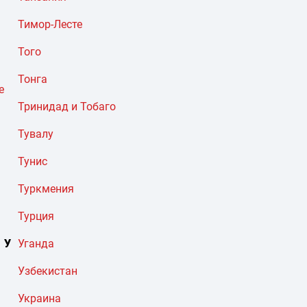
Тимор-Лесте
Того
Тонга
е
Тринидад и Тобаго
Тувалу
Тунис
Туркмения
Турция
У
Уганда
Узбекистан
Украина