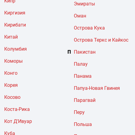
Кипр
Эмираты
Киргизия
Оман
Кирибати
Острова Кука
Китай
Острова Теркс и Кайкос
Колумбия
П
Пакистан
Коморы
Палау
Конго
Панама
Корея
Папуа-Новая Гвинея
Косово
Парагвай
Коста-Рика
Перу
Кот Д’Ивуар
Польша
Куба