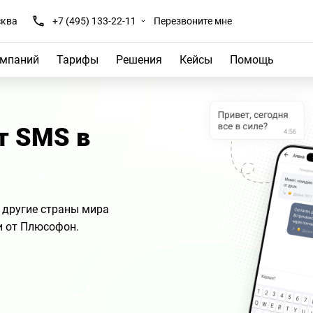
ква
+7 (495) 133-22-11
Перезвоните мне
омпаний
Тарифы
Решения
Кейсы
Помощь
ит SMS в
 другие страны мира
и от Плюсофон.