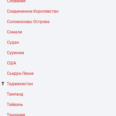
Словения
Соединенное Королевство
Соломоновы Острова
Сомали
Судан
Суринам
США
Сьерра-Леоне
Т
Таджикистан
Таиланд
Тайвань
Танзания