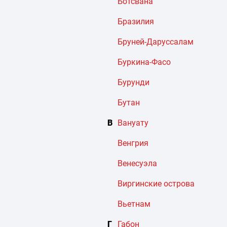
Ботсвана
Бразилия
Бруней-Даруссалам
Буркина-Фасо
Бурунди
Бутан
В
Вануату
Венгрия
Венесуэла
Виргинские острова
Вьетнам
Г
Габон