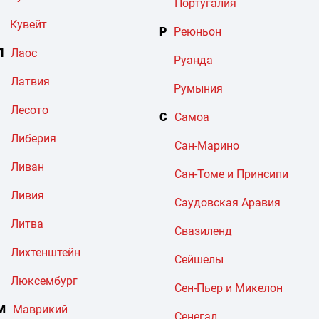
Португалия
Кувейт
Р
Реюньон
Л
Лаос
Руанда
Латвия
Румыния
Лесото
С
Самоа
Либерия
Сан-Марино
Ливан
Сан-Томе и Принсипи
Ливия
Саудовская Аравия
Литва
Свазиленд
Лихтенштейн
Сейшелы
Люксембург
Сен-Пьер и Микелон
М
Маврикий
Сенегал