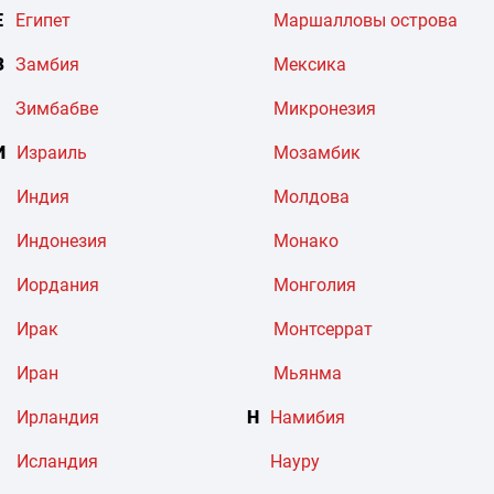
Е
Египет
Маршалловы острова
З
Замбия
Мексика
Зимбабве
Микронезия
И
Израиль
Мозамбик
Индия
Молдова
Индонезия
Монако
Иордания
Монголия
Ирак
Монтсеррат
Иран
Мьянма
Ирландия
Н
Намибия
Исландия
Науру