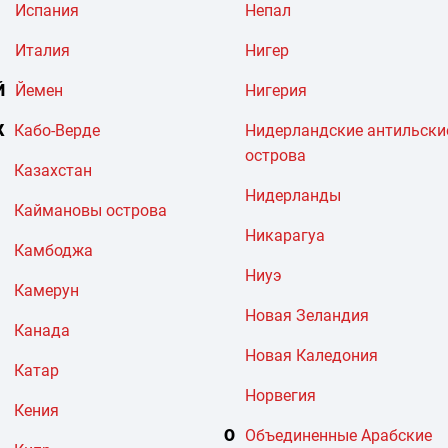
Испания
Непал
Италия
Нигер
Й
Йемен
Нигерия
К
Кабо-Верде
Нидерландские антильски
острова
Казахстан
Нидерланды
Каймановы острова
Никарагуа
Камбоджа
Ниуэ
Камерун
Новая Зеландия
Канада
Новая Каледония
Катар
Норвегия
Кения
О
Объединенные Арабские