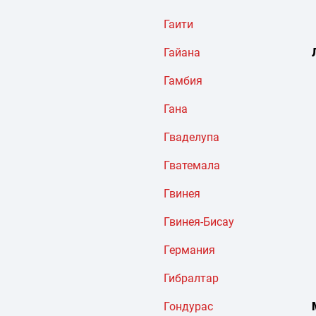
Гаити
Гайана
Гамбия
Гана
Гваделупа
Гватемала
Гвинея
Гвинея-Бисау
Германия
Гибралтар
Гондурас