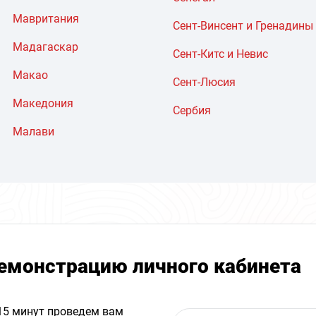
Мавритания
Сент-Винсент и Гренадины
Мадагаскар
Сент-Китс и Невис
Макао
Сент-Люсия
Македония
Сербия
Малави
емонстрацию личного кабинета
 15 минут проведем вам