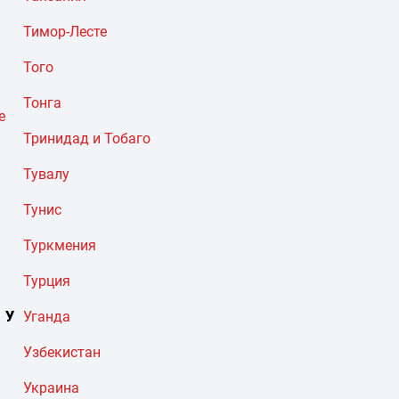
Тимор-Лесте
Того
Тонга
е
Тринидад и Тобаго
Тувалу
Тунис
Туркмения
Турция
У
Уганда
Узбекистан
Украина