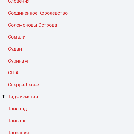
Словения
Соединенное Королевство
Соломоновы Острова
Сомали
Судан
Суринам
США
Сьерра-Леоне
Т
Таджикистан
Таиланд
Тайвань
Танзания