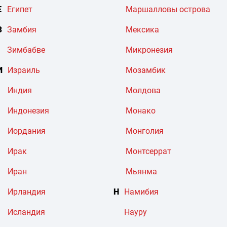
Е
Египет
Маршалловы острова
З
Замбия
Мексика
Зимбабве
Микронезия
И
Израиль
Мозамбик
Индия
Молдова
Индонезия
Монако
Иордания
Монголия
Ирак
Монтсеррат
Иран
Мьянма
Ирландия
Н
Намибия
Исландия
Науру