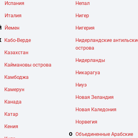
Испания
Непал
Италия
Нигер
Й
Йемен
Нигерия
К
Кабо-Верде
Нидерландские антильски
острова
Казахстан
Нидерланды
Каймановы острова
Никарагуа
Камбоджа
Ниуэ
Камерун
Новая Зеландия
Канада
Новая Каледония
Катар
Норвегия
Кения
О
Объединенные Арабские