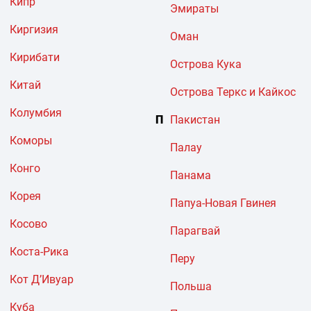
Кипр
Эмираты
Киргизия
Оман
Кирибати
Острова Кука
Китай
Острова Теркс и Кайкос
Колумбия
П
Пакистан
Коморы
Палау
Конго
Панама
Корея
Папуа-Новая Гвинея
Косово
Парагвай
Коста-Рика
Перу
Кот Д’Ивуар
Польша
Куба