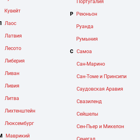
Португалия
Кувейт
Р
Реюньон
Л
Лаос
Руанда
Латвия
Румыния
Лесото
С
Самоа
Либерия
Сан-Марино
Ливан
Сан-Томе и Принсипи
Ливия
Саудовская Аравия
Литва
Свазиленд
Лихтенштейн
Сейшелы
Люксембург
Сен-Пьер и Микелон
М
Маврикий
Сенегал