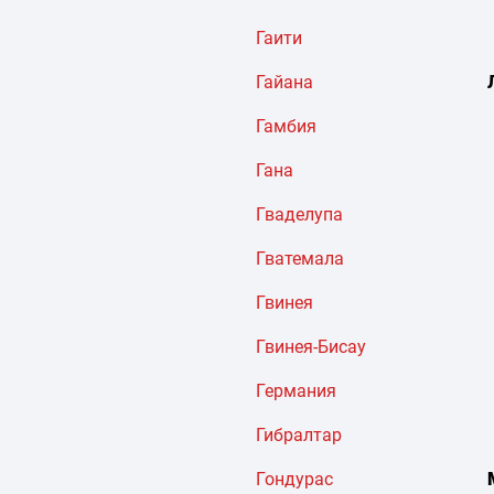
Гаити
Гайана
Гамбия
Гана
Гваделупа
Гватемала
Гвинея
Гвинея-Бисау
Германия
Гибралтар
Гондурас