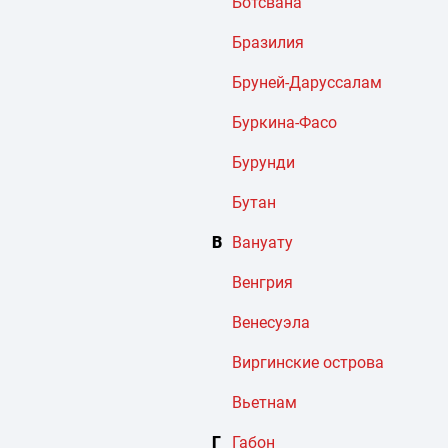
Ботсвана
Бразилия
Бруней-Даруссалам
Буркина-Фасо
Бурунди
Бутан
В
Вануату
Венгрия
Венесуэла
Виргинские острова
Вьетнам
Г
Габон