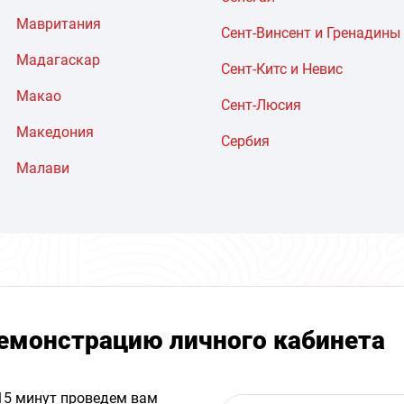
Мавритания
Сент-Винсент и Гренадины
Мадагаскар
Сент-Китс и Невис
Макао
Сент-Люсия
Македония
Сербия
Малави
емонстрацию личного кабинета
 15 минут проведем вам