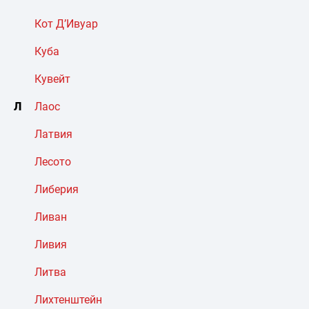
Кот Д’Ивуар
Куба
Кувейт
Л
Лаос
Латвия
Лесото
Либерия
Ливан
Ливия
Литва
Лихтенштейн