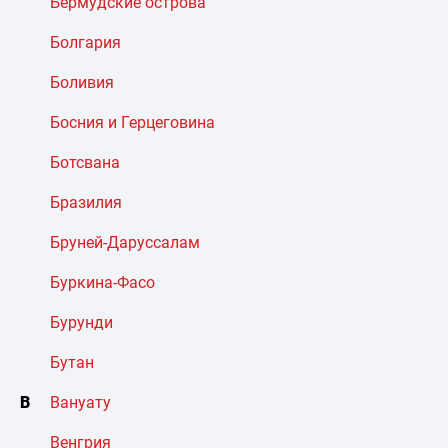
Бермудские острова
Болгария
Боливия
Босния и Герцеговина
Ботсвана
Бразилия
Бруней-Даруссалам
Буркина-Фасо
Бурунди
Бутан
В
Вануату
Венгрия