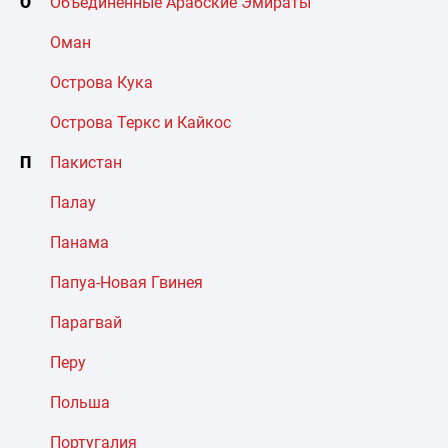
О
Объединенные Арабские Эмираты
Оман
Острова Кука
Острова Теркс и Кайкос
П
Пакистан
Палау
Панама
Папуа-Новая Гвинея
Парагвай
Перу
Польша
Португалия