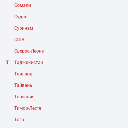
Сомали
Судан
Суринам
США
Сьерра-Леоне
Т
Таджикистан
Таиланд
Тайвань
Танзания
Тимор-Лесте
Того