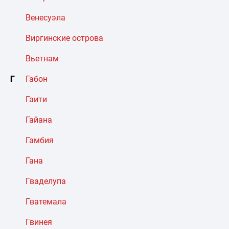
Венесуэла
Виргинские острова
Вьетнам
Г
Габон
Гаити
Гайана
Гамбия
Гана
Гваделупа
Гватемала
Гвинея