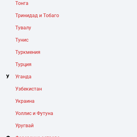
Тонга
Тринидад и Тобаго
Тувалу
Тунис
Туркмения
Турция
У
Уганда
Узбекистан
Украина
Уоллис и Футуна
Уругвай