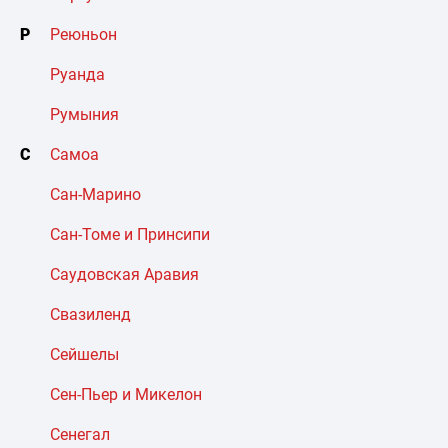
Р
Реюньон
Руанда
Румыния
С
Самоа
Сан-Марино
Сан-Томе и Принсипи
Саудовская Аравия
Свазиленд
Сейшелы
Сен-Пьер и Микелон
Сенегал