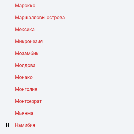
Марокко
Маршалловы острова
Мексика
Микронезия
Мозамбик
Молдова
Монако
Монголия
Монтсеррат
Мьянма
Н
Намибия