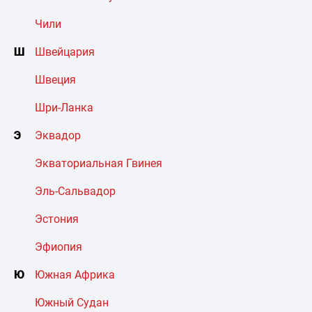
Чили
Ш
Швейцария
Швеция
Шри-Ланка
Э
Эквадор
Экваториальная Гвинея
Эль-Сальвадор
Эстония
Эфиопия
Ю
Южная Африка
Южный Судан