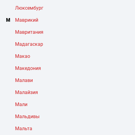
Люксембург
М
Маврикий
Мавритания
Мадагаскар
Макао
Македония
Малави
Малайзия
Мали
Мальдивы
Мальта