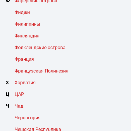
Ф
Фарерские острова
Фиджи
Филиппины
Финляндия
Фолклендские острова
Франция
Французская Полинезия
Х
Хорватия
Ц
ЦАР
Ч
Чад
Черногория
Чешская Республика