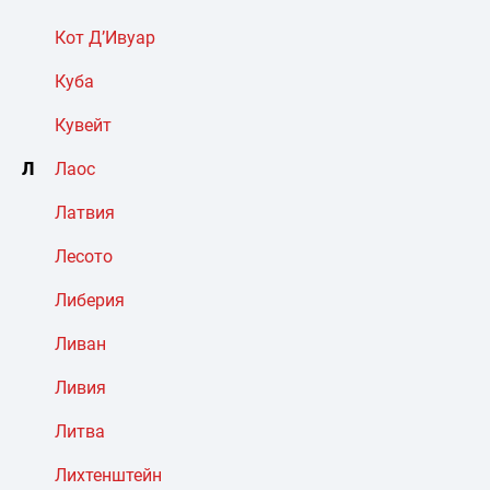
Кот Д’Ивуар
Куба
Кувейт
Л
Лаос
Латвия
Лесото
Либерия
Ливан
Ливия
Литва
Лихтенштейн