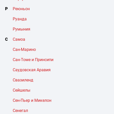
Р
Реюньон
Руанда
Румыния
С
Самоа
Сан-Марино
Сан-Томе и Принсипи
Саудовская Аравия
Свазиленд
Сейшелы
Сен-Пьер и Микелон
Сенегал