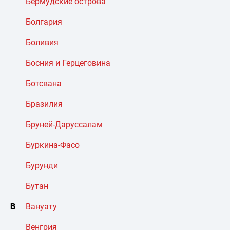
Бермудские острова
Болгария
Боливия
Босния и Герцеговина
Ботсвана
Бразилия
Бруней-Даруссалам
Буркина-Фасо
Бурунди
Бутан
В
Вануату
Венгрия