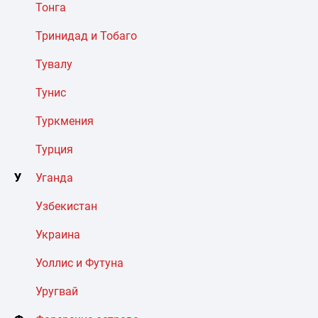
Тонга
Тринидад и Тобаго
Тувалу
Тунис
Туркмения
Турция
У
Уганда
Узбекистан
Украина
Уоллис и Футуна
Уругвай