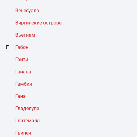
Венесуэла
Виргинские острова
Вьетнам
Г
Габон
Гаити
Гайана
Гамбия
Гана
Гваделупа
Гватемала
Гвинея