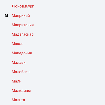
Люксембург
М
Маврикий
Мавритания
Мадагаскар
Макао
Македония
Малави
Малайзия
Мали
Мальдивы
Мальта