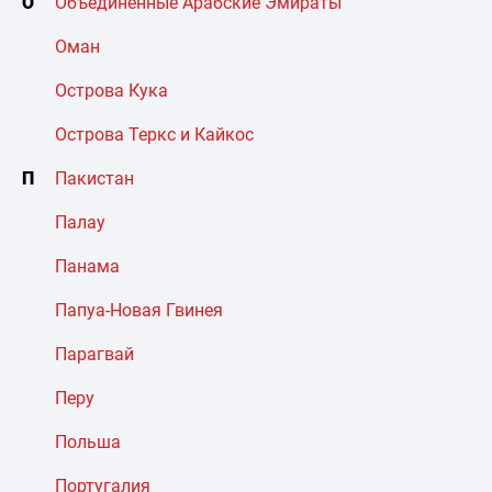
О
Объединенные Арабские Эмираты
Оман
Острова Кука
Острова Теркс и Кайкос
П
Пакистан
Палау
Панама
Папуа-Новая Гвинея
Парагвай
Перу
Польша
Португалия