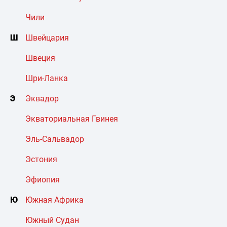
Чили
Ш
Швейцария
Швеция
Шри-Ланка
Э
Эквадор
Экваториальная Гвинея
Эль-Сальвадор
Эстония
Эфиопия
Ю
Южная Африка
Южный Судан