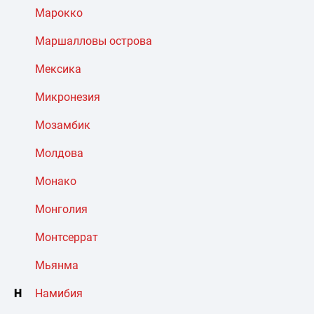
Марокко
Маршалловы острова
Мексика
Микронезия
Мозамбик
Молдова
Монако
Монголия
Монтсеррат
Мьянма
Н
Намибия