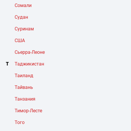
Сомали
Судан
Суринам
США
Сьерра-Леоне
Т
Таджикистан
Таиланд
Тайвань
Танзания
Тимор-Лесте
Того