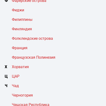
Ф
Фарерские острова
Фиджи
Филиппины
Финляндия
Фолклендские острова
Франция
Французская Полинезия
Х
Хорватия
Ц
ЦАР
Ч
Чад
Черногория
Чешская Республика