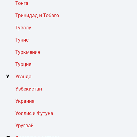
Тонга
Тринидад и Тобаго
Тувалу
Тунис
Туркмения
Турция
У
Уганда
Узбекистан
Украина
Уоллис и Футуна
Уругвай