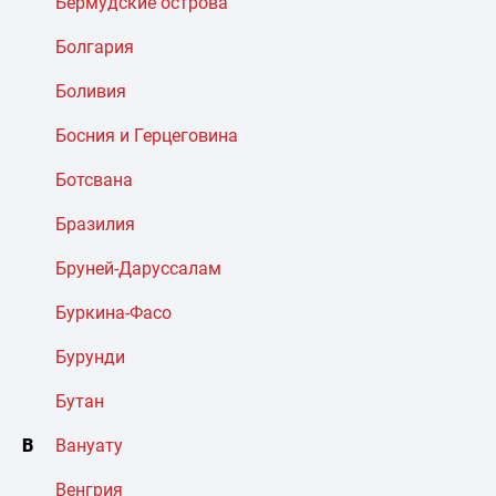
Бермудские острова
Болгария
Боливия
Босния и Герцеговина
Ботсвана
Бразилия
Бруней-Даруссалам
Буркина-Фасо
Бурунди
Бутан
В
Вануату
Венгрия