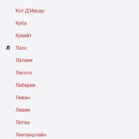
Кот Д’Ивуар
Куба
Кувейт
Л
Лаос
Латвия
Лесото
Либерия
Ливан
Ливия
Литва
Лихтенштейн