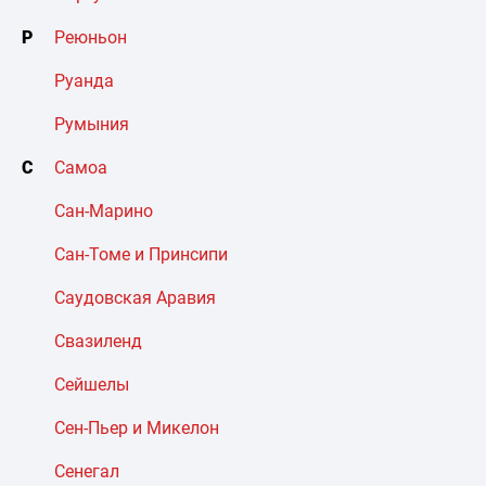
Р
Реюньон
Руанда
Румыния
С
Самоа
Сан-Марино
Сан-Томе и Принсипи
Саудовская Аравия
Свазиленд
Сейшелы
Сен-Пьер и Микелон
Сенегал