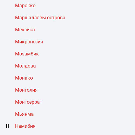
Марокко
Маршалловы острова
Мексика
Микронезия
Мозамбик
Молдова
Монако
Монголия
Монтсеррат
Мьянма
Н
Намибия