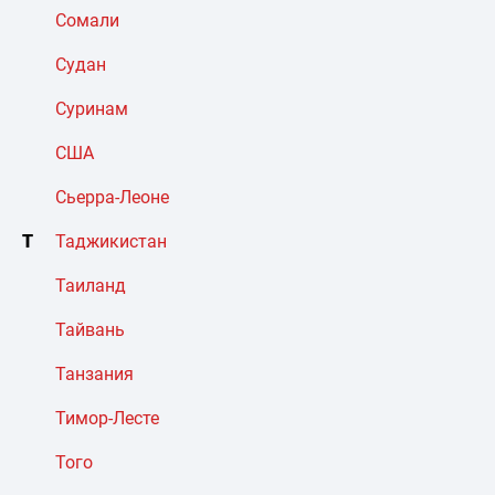
Сомали
Судан
Суринам
США
Сьерра-Леоне
Т
Таджикистан
Таиланд
Тайвань
Танзания
Тимор-Лесте
Того