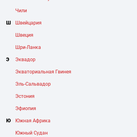
Чили
Ш
Швейцария
Швеция
Шри-Ланка
Э
Эквадор
Экваториальная Гвинея
Эль-Сальвадор
Эстония
Эфиопия
Ю
Южная Африка
Южный Судан