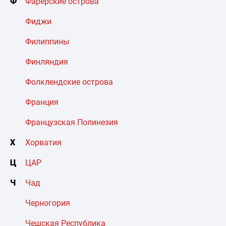
Ф
Фарерские острова
Фиджи
Филиппины
Финляндия
Фолклендские острова
Франция
Французская Полинезия
Х
Хорватия
Ц
ЦАР
Ч
Чад
Черногория
Чешская Республика