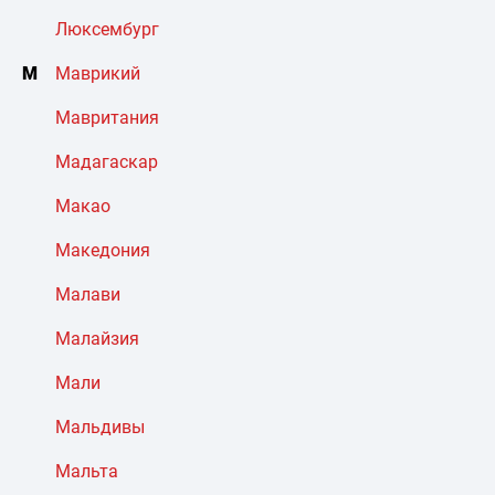
Люксембург
М
Маврикий
Мавритания
Мадагаскар
Макао
Македония
Малави
Малайзия
Мали
Мальдивы
Мальта