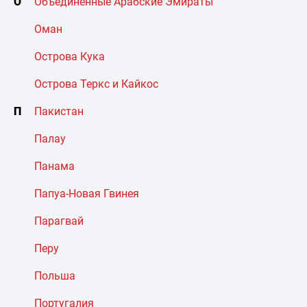
О
Объединенные Арабские Эмираты
Оман
Острова Кука
Острова Теркс и Кайкос
П
Пакистан
Палау
Панама
Папуа-Новая Гвинея
Парагвай
Перу
Польша
Португалия