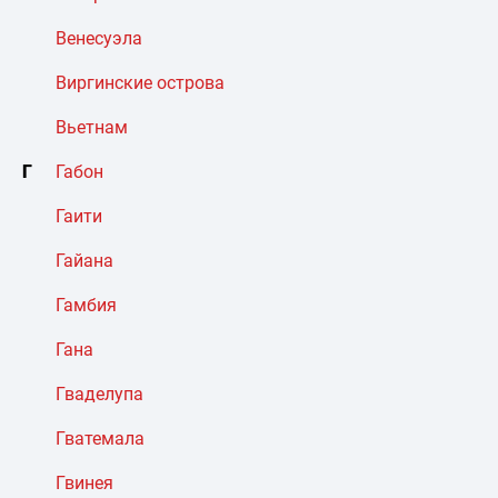
Венесуэла
Виргинские острова
Вьетнам
Г
Габон
Гаити
Гайана
Гамбия
Гана
Гваделупа
Гватемала
Гвинея