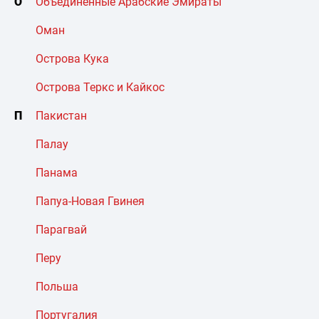
О
Объединенные Арабские Эмираты
Оман
Острова Кука
Острова Теркс и Кайкос
П
Пакистан
Палау
Панама
Папуа-Новая Гвинея
Парагвай
Перу
Польша
Португалия