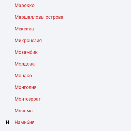
Марокко
Маршалловы острова
Мексика
Микронезия
Мозамбик
Молдова
Монако
Монголия
Монтсеррат
Мьянма
Н
Намибия