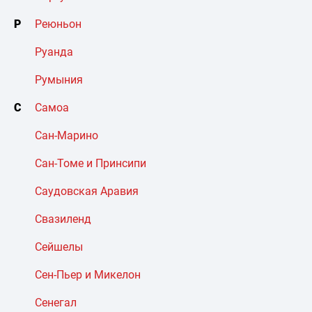
Р
Реюньон
Руанда
Румыния
С
Самоа
Сан-Марино
Сан-Томе и Принсипи
Саудовская Аравия
Свазиленд
Сейшелы
Сен-Пьер и Микелон
Сенегал