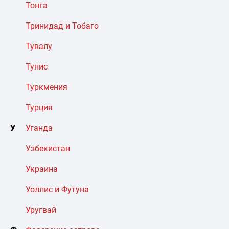
Тонга
Тринидад и Тобаго
Тувалу
Тунис
Туркмения
Турция
У
Уганда
Узбекистан
Украина
Уоллис и Футуна
Уругвай