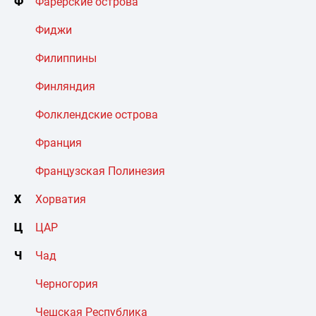
Ф
Фарерские острова
Фиджи
Филиппины
Финляндия
Фолклендские острова
Франция
Французская Полинезия
Х
Хорватия
Ц
ЦАР
Ч
Чад
Черногория
Чешская Республика