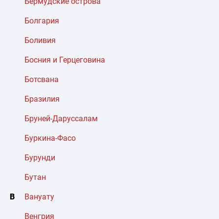
Бермудские острова
Болгария
Боливия
Босния и Герцеговина
Ботсвана
Бразилия
Бруней-Даруссалам
Буркина-Фасо
Бурунди
Бутан
В
Вануату
Венгрия