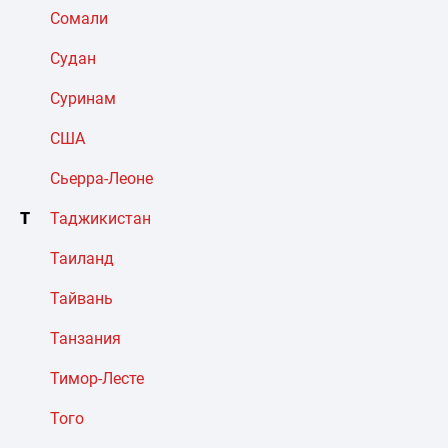
Сомали
Судан
Суринам
США
Сьерра-Леоне
Т
Таджикистан
Таиланд
Тайвань
Танзания
Тимор-Лесте
Того