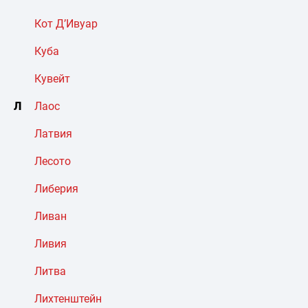
Кот Д’Ивуар
Куба
Кувейт
Л
Лаос
Латвия
Лесото
Либерия
Ливан
Ливия
Литва
Лихтенштейн