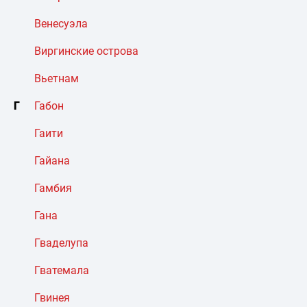
Венесуэла
Виргинские острова
Вьетнам
Г
Габон
Гаити
Гайана
Гамбия
Гана
Гваделупа
Гватемала
Гвинея