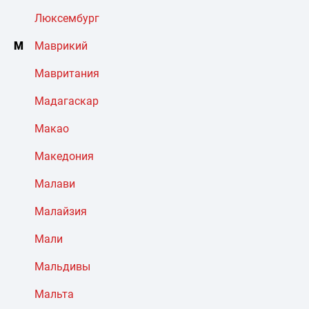
Люксембург
М
Маврикий
Мавритания
Мадагаскар
Макао
Македония
Малави
Малайзия
Мали
Мальдивы
Мальта