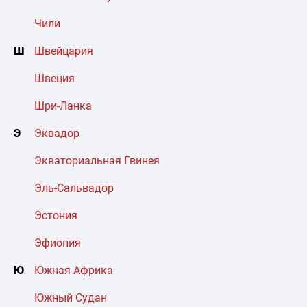
Чили
Ш
Швейцария
Швеция
Шри-Ланка
Э
Эквадор
Экваториальная Гвинея
Эль-Сальвадор
Эстония
Эфиопия
Ю
Южная Африка
Южный Судан