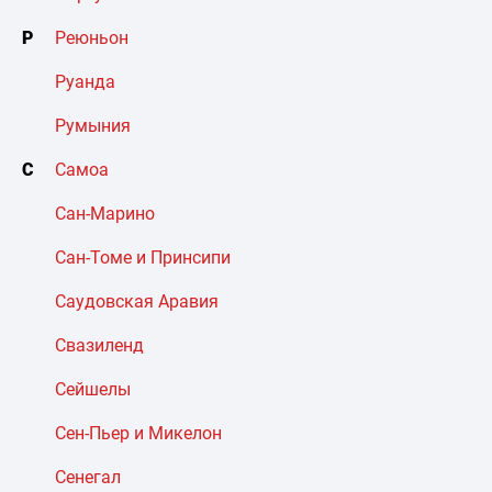
Р
Реюньон
Руанда
Румыния
С
Самоа
Сан-Марино
Сан-Томе и Принсипи
Саудовская Аравия
Свазиленд
Сейшелы
Сен-Пьер и Микелон
Сенегал