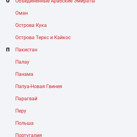
О
Объединенные Арабские Эмираты
Оман
Острова Кука
Острова Теркс и Кайкос
П
Пакистан
Палау
Панама
Папуа-Новая Гвинея
Парагвай
Перу
Польша
Португалия