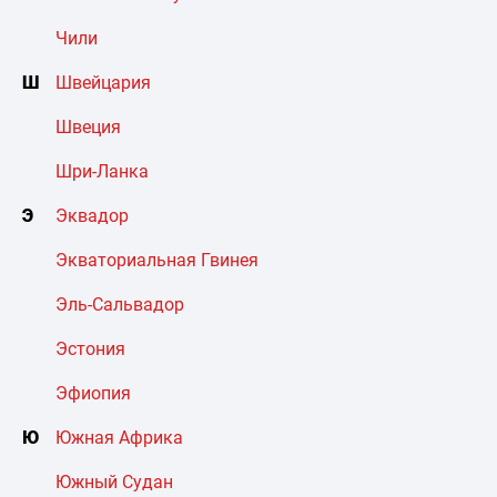
Чили
Ш
Швейцария
Швеция
Шри-Ланка
Э
Эквадор
Экваториальная Гвинея
Эль-Сальвадор
Эстония
Эфиопия
Ю
Южная Африка
Южный Судан