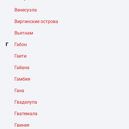
Венесуэла
Виргинские острова
Вьетнам
Г
Габон
Гаити
Гайана
Гамбия
Гана
Гваделупа
Гватемала
Гвинея