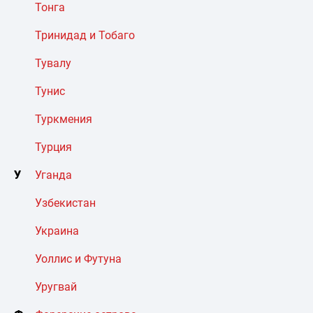
Тонга
Тринидад и Тобаго
Тувалу
Тунис
Туркмения
Турция
У
Уганда
Узбекистан
Украина
Уоллис и Футуна
Уругвай