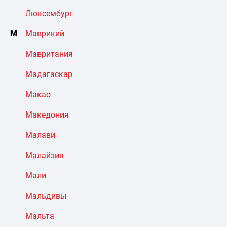
Люксембург
М
Маврикий
Мавритания
Мадагаскар
Макао
Македония
Малави
Малайзия
Мали
Мальдивы
Мальта