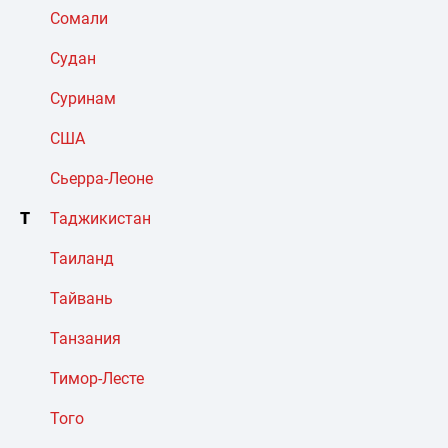
Сомали
Судан
Суринам
США
Сьерра-Леоне
Т
Таджикистан
Таиланд
Тайвань
Танзания
Тимор-Лесте
Того