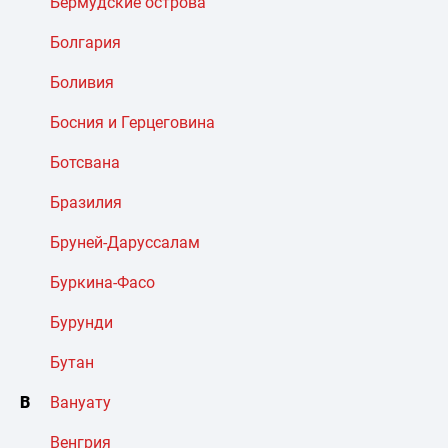
Бермудские острова
Болгария
Боливия
Босния и Герцеговина
Ботсвана
Бразилия
Бруней-Даруссалам
Буркина-Фасо
Бурунди
Бутан
В
Вануату
Венгрия