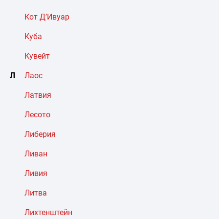
Кот Д’Ивуар
Куба
Кувейт
Л
Лаос
Латвия
Лесото
Либерия
Ливан
Ливия
Литва
Лихтенштейн