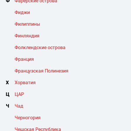
Ф
Фарерские острова
Фиджи
Филиппины
Финляндия
Фолклендские острова
Франция
Французская Полинезия
Х
Хорватия
Ц
ЦАР
Ч
Чад
Черногория
Чешская Республика