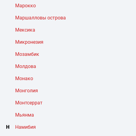
Марокко
Маршалловы острова
Мексика
Микронезия
Мозамбик
Молдова
Монако
Монголия
Монтсеррат
Мьянма
Н
Намибия