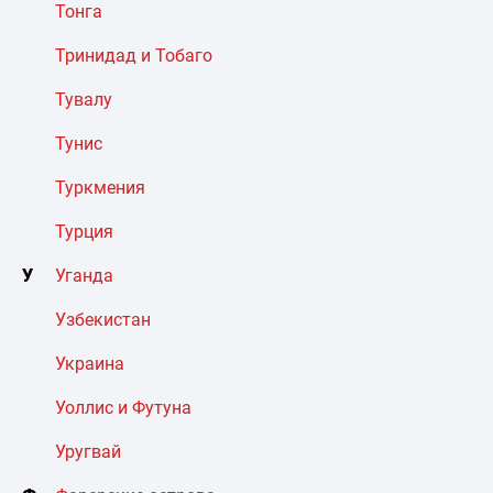
Тонга
Тринидад и Тобаго
Тувалу
Тунис
Туркмения
Турция
У
Уганда
Узбекистан
Украина
Уоллис и Футуна
Уругвай