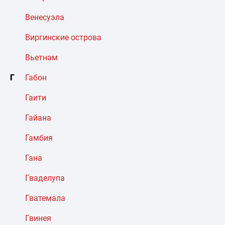
Венесуэла
Виргинские острова
Вьетнам
Г
Габон
Гаити
Гайана
Гамбия
Гана
Гваделупа
Гватемала
Гвинея