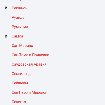
Р
Реюньон
Руанда
Румыния
С
Самоа
Сан-Марино
Сан-Томе и Принсипи
Саудовская Аравия
Свазиленд
Сейшелы
Сен-Пьер и Микелон
Сенегал