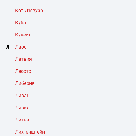
Кот Д’Ивуар
Куба
Кувейт
Л
Лаос
Латвия
Лесото
Либерия
Ливан
Ливия
Литва
Лихтенштейн