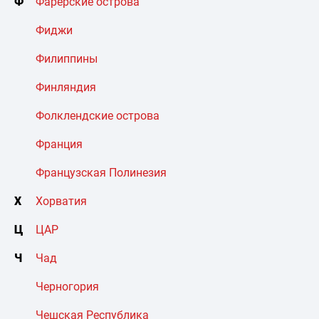
Ф
Фарерские острова
Фиджи
Филиппины
Финляндия
Фолклендские острова
Франция
Французская Полинезия
Х
Хорватия
Ц
ЦАР
Ч
Чад
Черногория
Чешская Республика