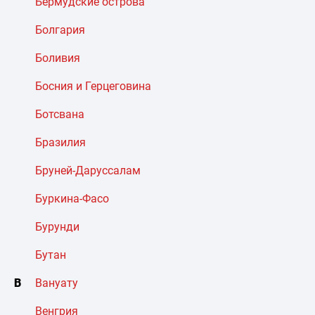
Бермудские острова
Болгария
Боливия
Босния и Герцеговина
Ботсвана
Бразилия
Бруней-Даруссалам
Буркина-Фасо
Бурунди
Бутан
В
Вануату
Венгрия