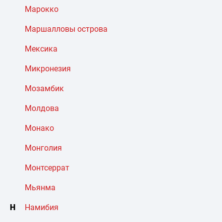
Марокко
Маршалловы острова
Мексика
Микронезия
Мозамбик
Молдова
Монако
Монголия
Монтсеррат
Мьянма
Н
Намибия