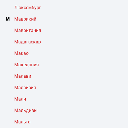
Люксембург
М
Маврикий
Мавритания
Мадагаскар
Макао
Македония
Малави
Малайзия
Мали
Мальдивы
Мальта