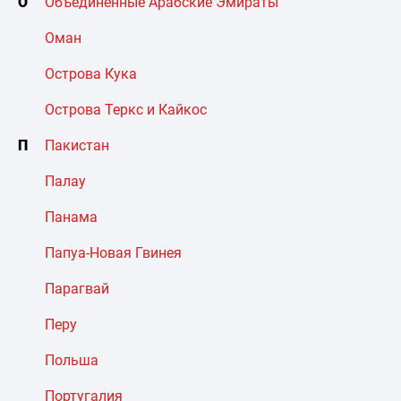
О
Объединенные Арабские Эмираты
Оман
Острова Кука
Острова Теркс и Кайкос
П
Пакистан
Палау
Панама
Папуа-Новая Гвинея
Парагвай
Перу
Польша
Португалия