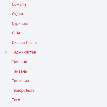
Сомали
Судан
Суринам
США
Сьерра-Леоне
Т
Таджикистан
Таиланд
Тайвань
Танзания
Тимор-Лесте
Того