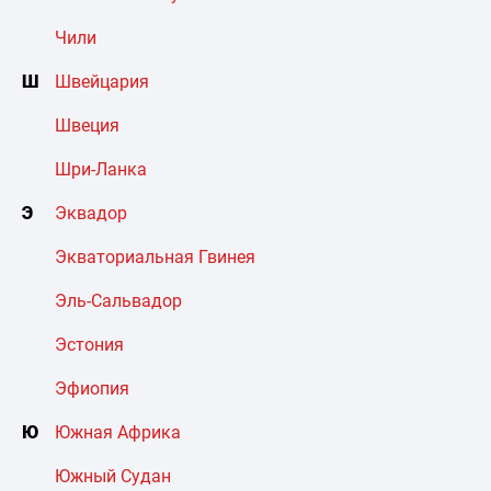
Чили
Ш
Швейцария
Швеция
Шри-Ланка
Э
Эквадор
Экваториальная Гвинея
Эль-Сальвадор
Эстония
Эфиопия
Ю
Южная Африка
Южный Судан