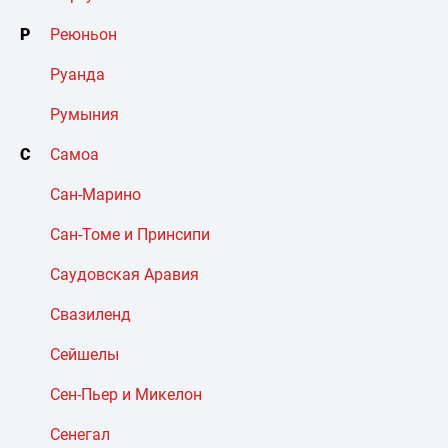
Р
Реюньон
Руанда
Румыния
С
Самоа
Сан-Марино
Сан-Томе и Принсипи
Саудовская Аравия
Свазиленд
Сейшелы
Сен-Пьер и Микелон
Сенегал