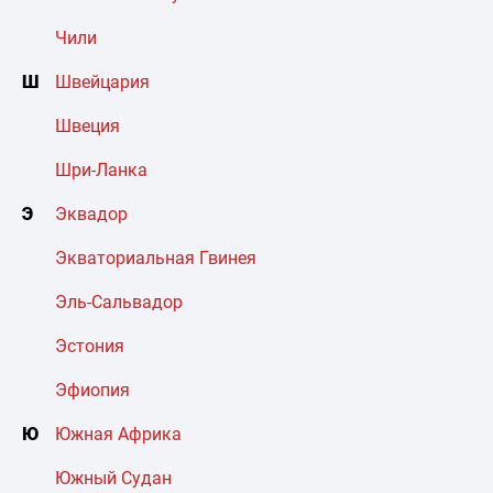
Чили
Ш
Швейцария
Швеция
Шри-Ланка
Э
Эквадор
Экваториальная Гвинея
Эль-Сальвадор
Эстония
Эфиопия
Ю
Южная Африка
Южный Судан