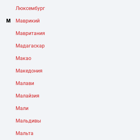
Люксембург
М
Маврикий
Мавритания
Мадагаскар
Макао
Македония
Малави
Малайзия
Мали
Мальдивы
Мальта