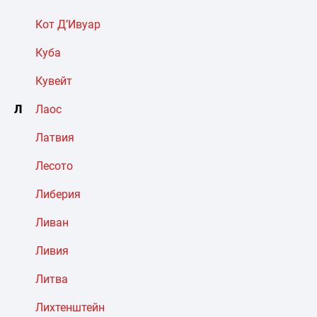
Кот Д’Ивуар
Куба
Кувейт
Л
Лаос
Латвия
Лесото
Либерия
Ливан
Ливия
Литва
Лихтенштейн