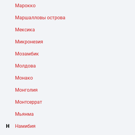
Марокко
Маршалловы острова
Мексика
Микронезия
Мозамбик
Молдова
Монако
Монголия
Монтсеррат
Мьянма
Н
Намибия