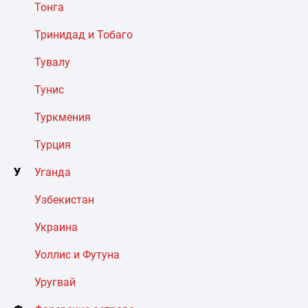
Тонга
Тринидад и Тобаго
Тувалу
Тунис
Туркмения
Турция
У
Уганда
Узбекистан
Украина
Уоллис и Футуна
Уругвай