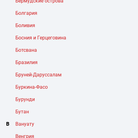
Бермудские острова
Болгария
Боливия
Босния и Герцеговина
Ботсвана
Бразилия
Бруней-Даруссалам
Буркина-Фасо
Бурунди
Бутан
В
Вануату
Венгрия