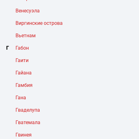
Венесуэла
Виргинские острова
Вьетнам
Г
Габон
Гаити
Гайана
Гамбия
Гана
Гваделупа
Гватемала
Гвинея