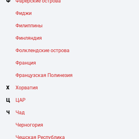
Ф
Фарерские острова
Фиджи
Филиппины
Финляндия
Фолклендские острова
Франция
Французская Полинезия
Х
Хорватия
Ц
ЦАР
Ч
Чад
Черногория
Чешская Республика