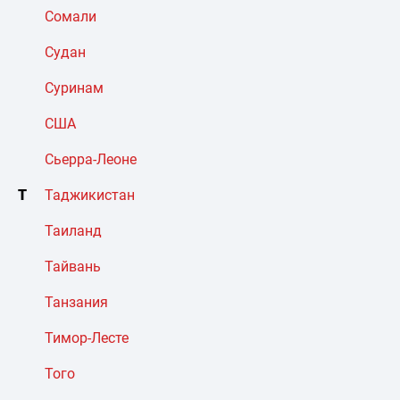
Сомали
Судан
Суринам
США
Сьерра-Леоне
Т
Таджикистан
Таиланд
Тайвань
Танзания
Тимор-Лесте
Того