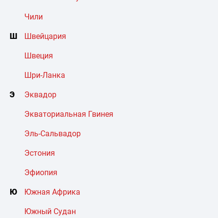
Чили
Ш
Швейцария
Швеция
Шри-Ланка
Э
Эквадор
Экваториальная Гвинея
Эль-Сальвадор
Эстония
Эфиопия
Ю
Южная Африка
Южный Судан