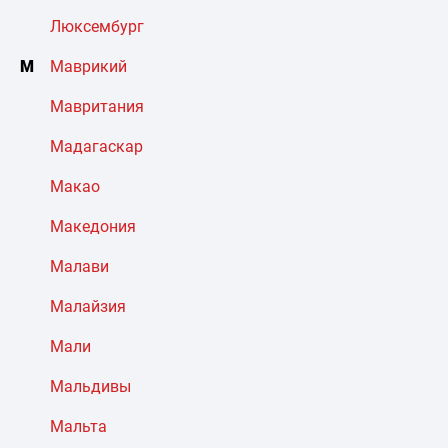
Люксембург
М
Маврикий
Мавритания
Мадагаскар
Макао
Македония
Малави
Малайзия
Мали
Мальдивы
Мальта