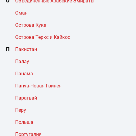
О
Объединенные Арабские Эмираты
Оман
Острова Кука
Острова Теркс и Кайкос
П
Пакистан
Палау
Панама
Папуа-Новая Гвинея
Парагвай
Перу
Польша
Португалия