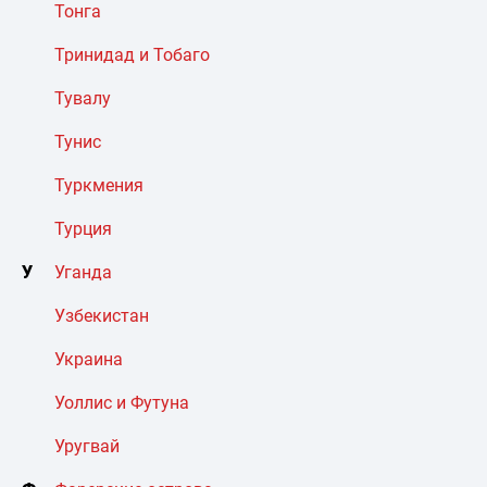
Тонга
Тринидад и Тобаго
Тувалу
Тунис
Туркмения
Турция
У
Уганда
Узбекистан
Украина
Уоллис и Футуна
Уругвай