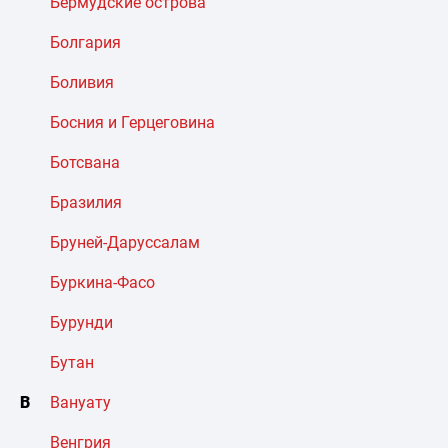
Бермудские острова
Болгария
Боливия
Босния и Герцеговина
Ботсвана
Бразилия
Бруней-Даруссалам
Буркина-Фасо
Бурунди
Бутан
В
Вануату
Венгрия