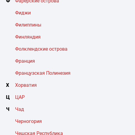
Ф
Фарерские острова
Фиджи
Филиппины
Финляндия
Фолклендские острова
Франция
Французская Полинезия
Х
Хорватия
Ц
ЦАР
Ч
Чад
Черногория
Чешская Республика