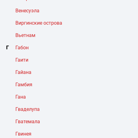
Венесуэла
Виргинские острова
Вьетнам
Г
Габон
Гаити
Гайана
Гамбия
Гана
Гваделупа
Гватемала
Гвинея