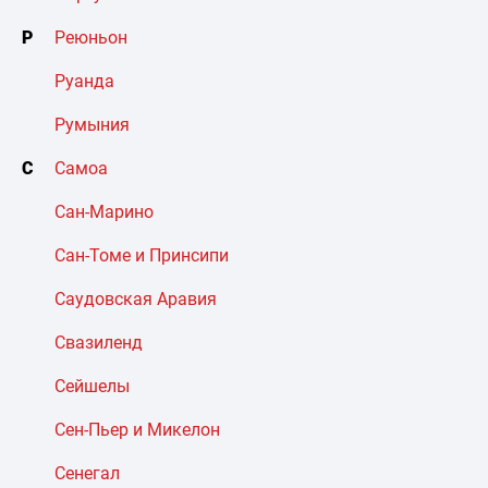
Р
Реюньон
Руанда
Румыния
С
Самоа
Сан-Марино
Сан-Томе и Принсипи
Саудовская Аравия
Свазиленд
Сейшелы
Сен-Пьер и Микелон
Сенегал