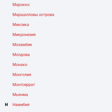
Марокко
Маршалловы острова
Мексика
Микронезия
Мозамбик
Молдова
Монако
Монголия
Монтсеррат
Мьянма
Н
Намибия