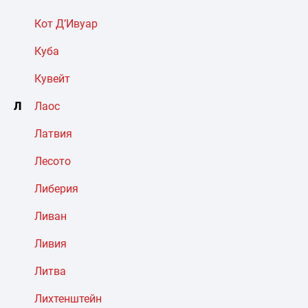
Кот Д’Ивуар
Куба
Кувейт
Л
Лаос
Латвия
Лесото
Либерия
Ливан
Ливия
Литва
Лихтенштейн