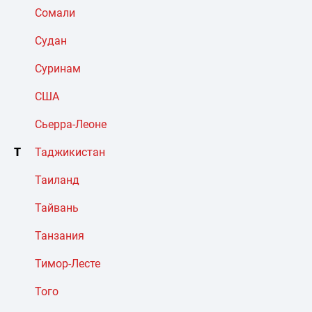
Сомали
Судан
Суринам
США
Сьерра-Леоне
Т
Таджикистан
Таиланд
Тайвань
Танзания
Тимор-Лесте
Того