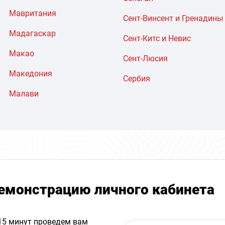
Мавритания
Сент-Винсент и Гренадины
Мадагаскар
Сент-Китс и Невис
Макао
Сент-Люсия
Македония
Сербия
Малави
емонстрацию личного кабинета
 15 минут проведем вам