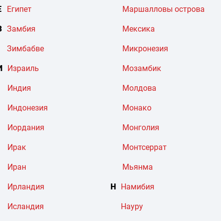
Е
Египет
Маршалловы острова
З
Замбия
Мексика
Зимбабве
Микронезия
И
Израиль
Мозамбик
Индия
Молдова
Индонезия
Монако
Иордания
Монголия
Ирак
Монтсеррат
Иран
Мьянма
Ирландия
Н
Намибия
Исландия
Науру