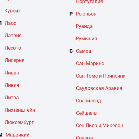
Португалия
Кувейт
Р
Реюньон
Л
Лаос
Руанда
Латвия
Румыния
Лесото
С
Самоа
Либерия
Сан-Марино
Ливан
Сан-Томе и Принсипи
Ливия
Саудовская Аравия
Литва
Свазиленд
Лихтенштейн
Сейшелы
Люксембург
Сен-Пьер и Микелон
М
Маврикий
Сенегал