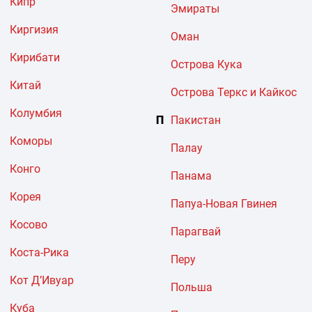
Кипр
Эмираты
Киргизия
Оман
Кирибати
Острова Кука
Китай
Острова Теркс и Кайкос
Колумбия
П
Пакистан
Коморы
Палау
Конго
Панама
Корея
Папуа-Новая Гвинея
Косово
Парагвай
Коста-Рика
Перу
Кот Д’Ивуар
Польша
Куба