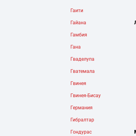
Гаити
Гайана
Гамбия
Гана
Гваделупа
Гватемала
Гвинея
Гвинея-Бисау
Германия
Гибралтар
Гондурас