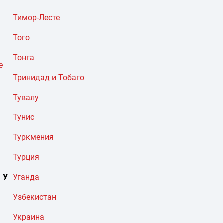
Тимор-Лесте
Того
Тонга
е
Тринидад и Тобаго
Тувалу
Тунис
Туркмения
Турция
У
Уганда
Узбекистан
Украина