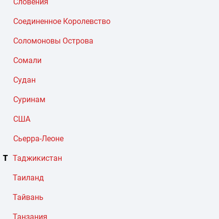
Словения
Соединенное Королевство
Соломоновы Острова
Сомали
Судан
Суринам
США
Сьерра-Леоне
Т
Таджикистан
Таиланд
Тайвань
Танзания