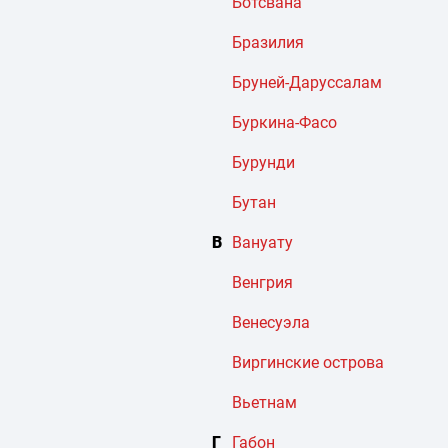
Ботсвана
Бразилия
Бруней-Даруссалам
Буркина-Фасо
Бурунди
Бутан
В
Вануату
Венгрия
Венесуэла
Виргинские острова
Вьетнам
Г
Габон