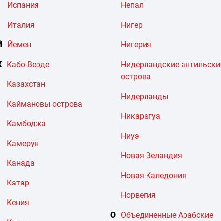
Испания
Непал
Италия
Нигер
Й
Йемен
Нигерия
К
Кабо-Верде
Нидерландские антильски
острова
Казахстан
Нидерланды
Каймановы острова
Никарагуа
Камбоджа
Ниуэ
Камерун
Новая Зеландия
Канада
Новая Каледония
Катар
Норвегия
Кения
О
Объединенные Арабские