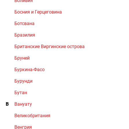
Боливия
Босния и Герцеговина
Ботсвана
Бразилия
Британские Виргинские острова
Бруней
Буркина-Фасо
Бурунди
Бутан
В
Вануату
Великобритания
Венгрия