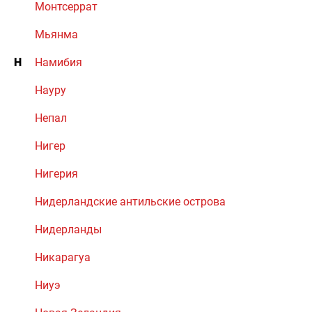
Монтсеррат
Мьянма
Н
Намибия
Науру
Непал
Нигер
Нигерия
Нидерландские антильские острова
Нидерланды
Никарагуа
Ниуэ