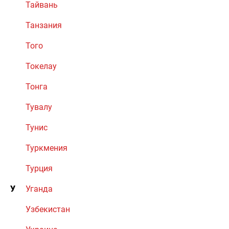
Тайвань
Танзания
Того
Токелау
Тонга
Тувалу
Тунис
Туркмения
Турция
У
Уганда
Узбекистан