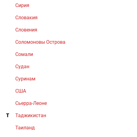
Сирия
Словакия
Словения
Соломоновы Острова
Сомали
Судан
Суринам
США
Сьерра-Леоне
Т
Таджикистан
Таиланд