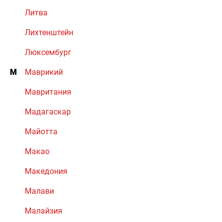
Литва
Лихтенштейн
Люксембург
М
Маврикий
Мавритания
Мадагаскар
Майотта
Макао
Македония
Малави
Малайзия