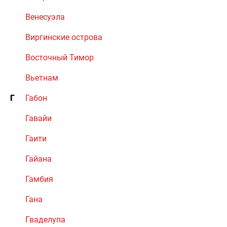
Венесуэла
Виргинские острова
Восточный Тимор
Вьетнам
Г
Габон
Гавайи
Гаити
Гайана
Гамбия
Гана
Гваделупа